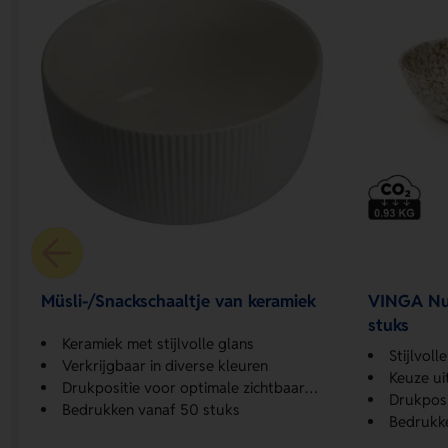
Müsli-/Snackschaaltje van keramiek
VINGA Nuv
stuks
Keramiek met stijlvolle glans
Stijlvol
Verkrijgbaar in diverse kleuren
Keuze uit
Drukpositie voor optimale zichtbaarheid
Drukposi
Bedrukken vanaf 50 stuks
Bedrukke