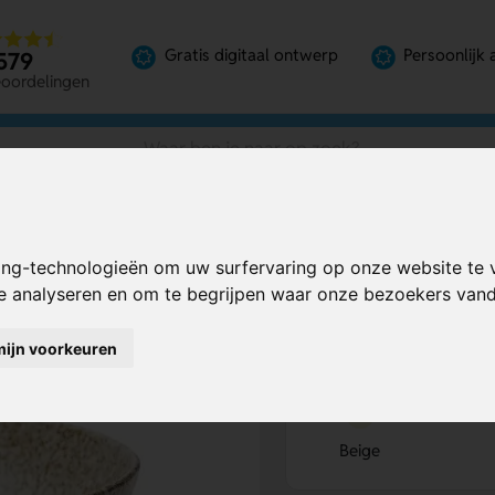
Gratis digitaal ontwerp
Persoonlijk 
579
eoordelingen
ing-technologieën om uw surfervaring op onze website te 
Bereken mijn prij
te analyseren en om te begrijpen waar onze bezoekers va
mijn voorkeuren
Kies kleur
1
Beige