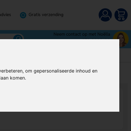
advies
Gratis verzending
Neem contact op met Noëlla
072-3030100
verbeteren, om gepersonaliseerde inhoud en
s
Al vanaf
€ 19,28
per stuk (excl. BTW)
ndaan komen.