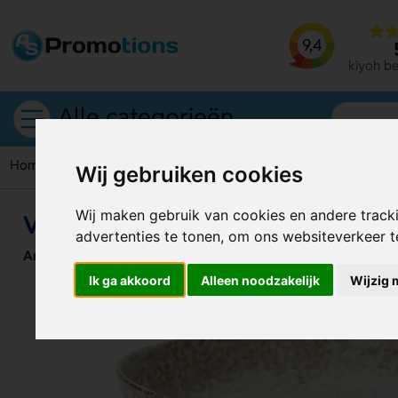
9,4
kiyoh b
Alle categorieën
Home
Schalen
VINGA Nuvem serveerschaal
Wij gebruiken cookies
Wij maken gebruik van cookies en andere track
VINGA Nuvem serveerschaal
advertenties te tonen, om ons websiteverkeer 
Artikelnummer:
129436
Ik ga akkoord
Alleen noodzakelijk
Wijzig 