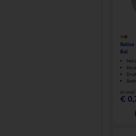
Relixa
Bal
Meta
Keuz
Druk
Bedr
Al vanaf
€ 0,