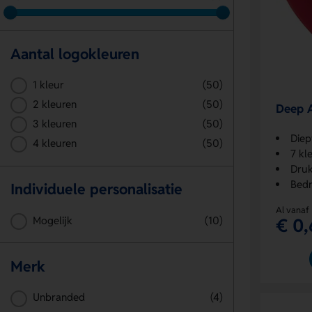
Aantal logokleuren
1 kleur
(50)
2 kleuren
(50)
Deep A
3 kleuren
(50)
Diep
4 kleuren
(50)
7 kl
Druk
Bedr
Individuele personalisatie
Al vanaf
Mogelijk
(10)
€ 0,
Merk
Unbranded
(4)