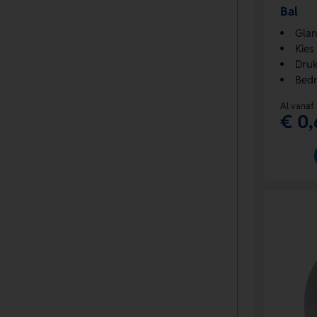
Bal
Glan
Kies
Druk
Bedr
Al vanaf
€ 0,