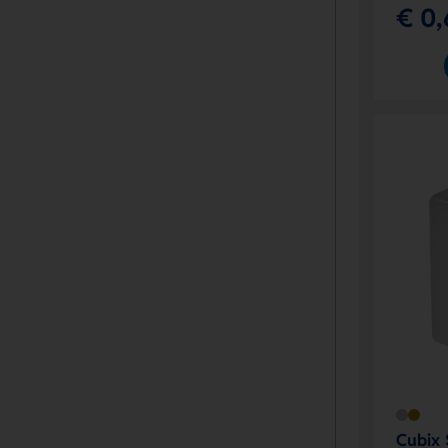
€ 0,
Cubix 