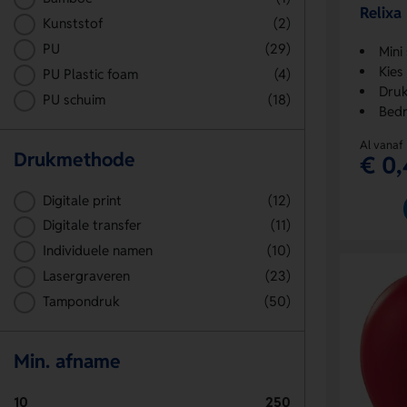
Relixa
Kunststof
(2)
PU
(29)
Mini 
Kies
PU Plastic foam
(4)
Druk
PU schuim
(18)
Bedr
Al vanaf
Drukmethode
€ 0,
Digitale print
(12)
Digitale transfer
(11)
Individuele namen
(10)
Lasergraveren
(23)
Tampondruk
(50)
Min. afname
10
250