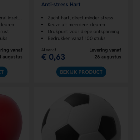
Anti-stress Hart
 inzetbaar
Zacht hart, direct minder stress
kleuren
Keuze uit meerdere kleuren
rust
Drukpunt voor diepe ontspanning
tuks
Bedrukken vanaf 100 stuks
ring vanaf
Levering vanaf
Al vanaf
€ 0,63
4 augustus
26 augustus
CT
BEKIJK PRODUCT