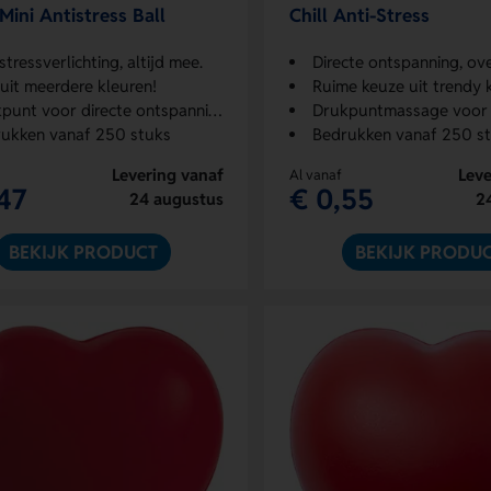
 Mini Antistress Ball
Chill Anti-Stress
stressverlichting, altijd mee.
Directe ontspanning, overal
 uit meerdere kleuren!
Ruime keuze uit trendy 
punt voor directe ontspanning
Drukpuntmassage voor 
ukken vanaf 250 stuks
Bedrukken vanaf 250 s
Levering vanaf
Leve
Al vanaf
47
€ 0,55
24 augustus
2
BEKIJK PRODUCT
BEKIJK PRODU