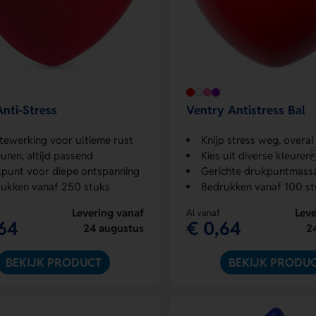
nti-Stress
Ventry Antistress Bal
tewerking voor ultieme rust
Knijp stress weg, overal
euren, altijd passend
Kies uit diverse kleure
punt voor diepe ontspanning
Gerichte drukpuntmass
ukken vanaf 250 stuks
Bedrukken vanaf 100 st
Levering vanaf
Leve
Al vanaf
64
€ 0,64
24 augustus
2
BEKIJK PRODUCT
BEKIJK PRODU