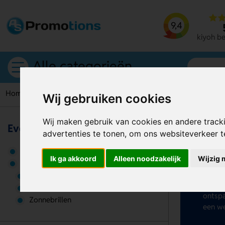
9,4
kiyoh b
Alle categorieën
Home
Stressballen
Wij gebruiken cookies
Wij maken gebruik van cookies en andere track
Events & promotie
advertenties te tonen, om ons websiteverkeer 
St
Fan & feest
Ik ga akkoord
Alleen noodzakelijk
Wijzig 
Wil je
Giveaways
kies j
Aanstekers
campag
Stressballen
ontspa
Zonnebrillen
een we