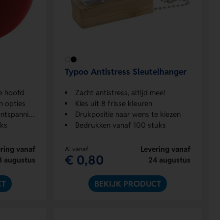
Typoo Antistress Sleutelhanger
je hoofd
Zacht antistress, altijd mee!
n opties
Kies uit 8 frisse kleuren
tspanning
Drukpositie naar wens te kiezen
uks
Bedrukken vanaf 100 stuks
ring vanaf
Levering vanaf
Al vanaf
€ 0,80
8 augustus
24 augustus
CT
BEKIJK PRODUCT