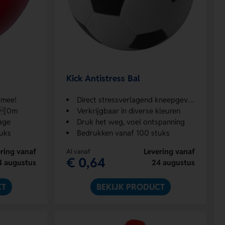
Kick Antistress Bal
 mee!
Direct stressverlagend kneepgevoel
n[0m
Verkrijgbaar in diverse kleuren
age
Druk het weg, voel ontspanning
uks
Bedrukken vanaf 100 stuks
ring vanaf
Levering vanaf
Al vanaf
€ 0,64
4 augustus
24 augustus
CT
BEKIJK PRODUCT