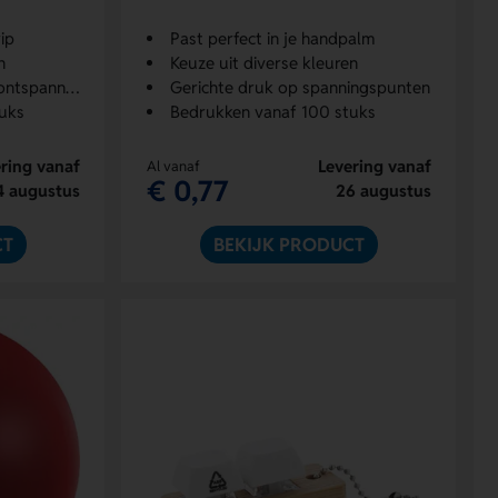
ip
Past perfect in je handpalm
n
Keuze uit diverse kleuren
tspanning
Gerichte druk op spanningspunten
uks
Bedrukken vanaf 100 stuks
ring vanaf
Levering vanaf
Al vanaf
€ 0,77
4 augustus
26 augustus
CT
BEKIJK PRODUCT