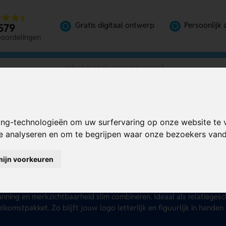
Gratis digitaal ontwerp
Persoonlijk 
579
eoordelingen
ing-technologieën om uw surfervaring op onze website te 
te analyseren en om te begrijpen waar onze bezoekers va
ressballen bedrukken
mijn voorkeuren
 een giveaway die leuk is om weg te geven én blijft hangen op elk
e voor een praktisch en opvallend promotieartikel dat perfect past 
nes. Bij AS Promotions helpen we bedrijven en organisaties met g
nning en merkzichtbaarheid slim combineren. Ideaal als relatiegesc
lkomstpakket. Zo blijft jouw logo letterlijk en figuurlijk in handen