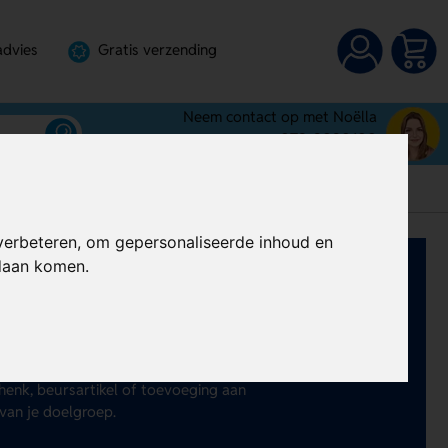
advies
Gratis verzending
Neem contact op met Noëlla
072-3030100
verbeteren, om gepersonaliseerde inhoud en
ndaan komen.
 bureau? Met stressballen bedrukken
bij beurzen, open dagen en zakelijke
epersonaliseerde stressballen die
henk, beursartikel of toevoeging aan
 van je doelgroep.