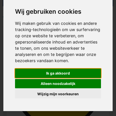
bedrijven en organisaties met gepersonaliseerde
frisbees die fun en merkzichtbaarheid slim
Wij gebruiken cookies
combineren. Ideaal als relatiegeschenk,
evenementartikel of onderdeel van een
Filters
Wij maken gebruik van cookies en andere
goodiebag. Zo geef je een product weg dat
direct gebruikt wordt en jouw logo op een
tracking-technologieën om uw surfervaring
vrolijke manier laat opvallen.
op onze website te verbeteren, om
gepersonaliseerde inhoud en advertenties
te tonen, om ons websiteverkeer te
analyseren en om te begrijpen waar onze
bezoekers vandaan komen.
Ik ga akkoord
Alleen noodzakelijk
Wijzig mijn voorkeuren