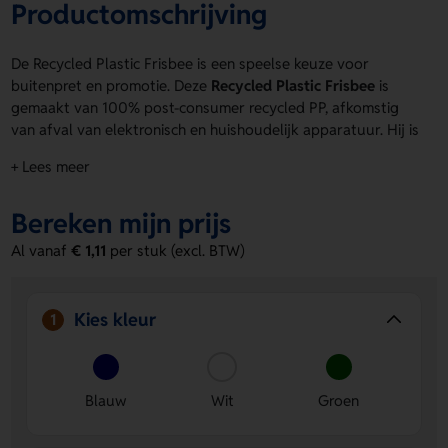
Productomschrijving
De Recycled Plastic Frisbee is een speelse keuze voor
buitenpret en promotie. Deze
Recycled Plastic Frisbee
is
gemaakt van 100% post-consumer recycled PP, afkomstig
van afval van elektronisch en huishoudelijk apparatuur. Hij is
stapelbaar en gemaakt in Holland. Verkrijgbaar in blauw, wit
+ Lees meer
en groen. Laat jouw logo, naam of eigen ontwerp
aanbrengen op de drukposities other en top side. Bestel of
Bereken mijn prijs
vraag een prijs op.
Al vanaf
€ 1,11
per stuk (excl. BTW)
Voordelen van de Recycled Plastic
Frisbee
Duurzaam materiaal
Gemaakt van 100% gerecycled PP
Kies kleur
1
uit afgedankte apparaten.
Ruimte voor jouw ontwerp
Laat een logo, naam of
eigen ontwerp drukken op other en top side.
Blauw
Wit
Groen
Handig en leuk in gebruik
Stapelbaar en ideaal voor
acties, events en buitenactiviteiten.