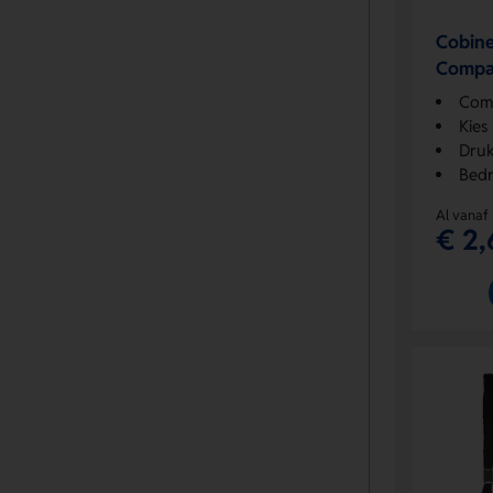
Cobine
Compac
de ha
Comp
Kies
Druk
Bedr
Al vanaf
€ 2,