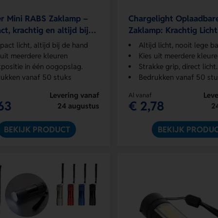
r Mini RABS Zaklamp –
Chargelight Oplaadbar
t, krachtig en altijd bij
Zaklamp: Krachtig Licht,
nd
Opgeladen
act licht, altijd bij de hand
Altijd licht, nooit lege b
 uit meerdere kleuren
Kies uit meerdere kleur
positie in één oogopslag.
Strakke grip, direct licht.
ukken vanaf 50 stuks
Bedrukken vanaf 50 st
Levering vanaf
Leve
Al vanaf
63
€ 2,78
24 augustus
2
BEKIJK PRODUCT
BEKIJK PRODU