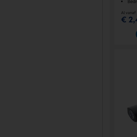
Bedr
Al vanaf
€ 2,