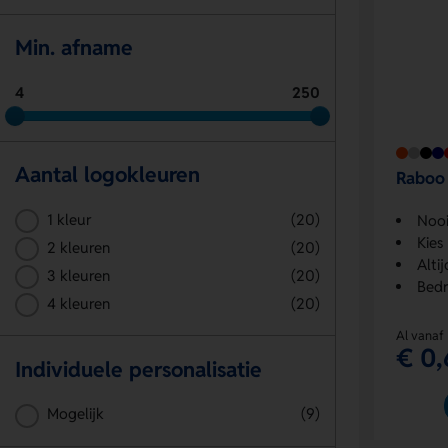
Min. afname
4
250
Aantal logokleuren
Raboo
1 kleur
(20)
Nooi
Kies
2 kleuren
(20)
Altij
3 kleuren
(20)
Bedr
4 kleuren
(20)
Al vanaf
€ 0,
Individuele personalisatie
Mogelijk
(9)