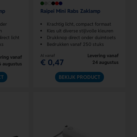
amp
Raipei Mini Rabs Zaklamp
lder
Krachtig licht, compact formaat
n
Kies uit diverse stijlvolle kleuren
rect licht
Drukknop direct onder duimtoets
ks
Bedrukken vanaf 250 stuks
Levering vanaf
Al vanaf
ring vanaf
€ 0,47
24 augustus
6 augustus
CT
BEKIJK PRODUCT