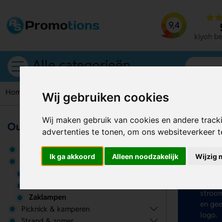
9,4
kiyoh b
Alle categorieën
Home
Zaklampen
Wij gebruiken cookies
Wij maken gebruik van cookies en andere track
Outdoor & tuin
advertenties te tonen, om ons websiteverkeer 
Za
Gereedschappen & tools
Ik ga akkoord
Alleen noodzakelijk
Wijzig 
Wil je
Overige
Kies u
Paraplu's
materi
Poncho's
stroom
Zaklampen
en gee
Picknick & kamperen
logo.
Strand & zomer