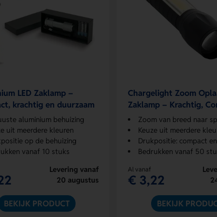
nium LED Zaklamp –
Chargelight Zoom Opl
t, krachtig en duurzaam
Zaklamp – Krachtig, C
Oplaadbaar
uste aluminium behuizing
Zoom van breed naar sp
e uit meerdere kleuren
Keuze uit meerdere kleu
positie op de behuizing
Drukpositie: compact en 
ukken vanaf 10 stuks
Bedrukken vanaf 50 st
Levering vanaf
Leve
Al vanaf
22
€ 3,22
20 augustus
2
BEKIJK PRODUCT
BEKIJK PRODU