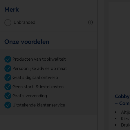
Merk
Unbranded
(1)
Onze voordelen
Producten van topkwaliteit
Persoonlijke advies op maat
Gratis digitaal ontwerp
Geen start- & instelkosten
Gratis verzending
Cobby 
– Comp
Uitstekende klantenservice
Veelzi
Altij
Kies
Druk