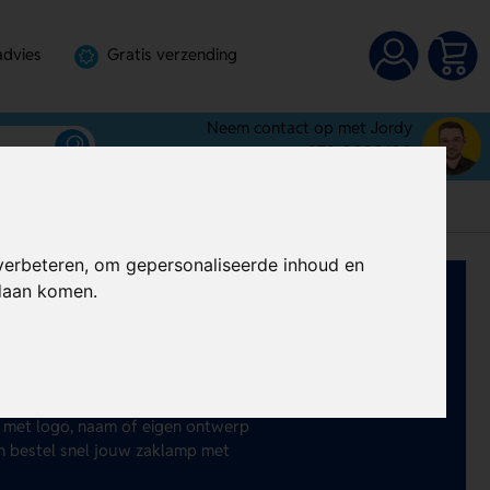
advies
Gratis verzending
Neem contact op met Jordy
072-3030100
verbeteren, om gepersonaliseerde inhoud en
ndaan komen.
 met logo al vanaf € 0,42 per stuk.
rzame modellen van gerecycled
nderweg, op de camping, tijdens
 met logo, naam of eigen ontwerp
en bestel snel jouw zaklamp met