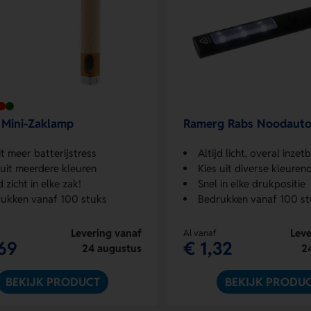
 Mini-Zaklamp
Ramerg Rabs Noodauto
t meer batterijstress
Altijd licht, overal inzet
 uit meerdere kleuren
Kies uit diverse kleuren
d zicht in elke zak!
Snel in elke drukpositie
ukken vanaf 100 stuks
Bedrukken vanaf 100 st
Levering vanaf
Leve
Al vanaf
69
€ 1,32
24 augustus
2
BEKIJK PRODUCT
BEKIJK PRODU