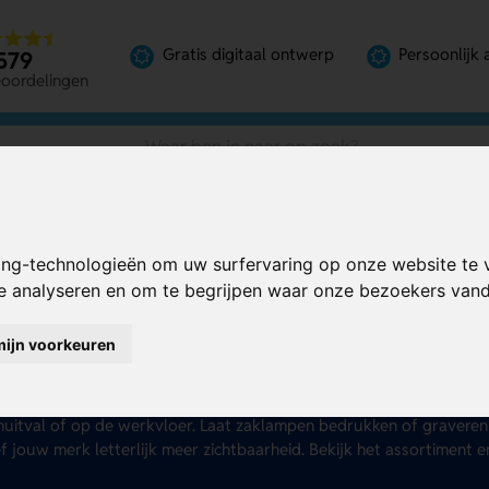
Gratis digitaal ontwerp
Persoonlijk 
579
eoordelingen
ing-technologieën om uw surfervaring op onze website te 
te analyseren en om te begrijpen waar onze bezoekers va
klampen bedrukken
mijn voorkeuren
 jouw merk laten opvallen, ook als het donker is? Bestel zaklampen
it kleine zaklampjes met sleutelhanger, compacte zaklampen, duu
aal, oplaadbare modellen of professionele Maglites. Ideaal voor o
uitval of op de werkvloer. Laat zaklampen bedrukken of graveren
f jouw merk letterlijk meer zichtbaarheid. Bekijk het assortiment 