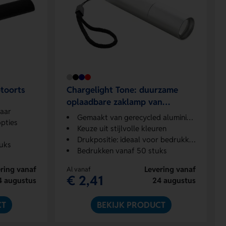
toorts
Chargelight Tone: duurzame
oplaadbare zaklamp van
baar
gerecycled aluminium
Gemaakt van gerecycled aluminium
opties
Keuze uit stijlvolle kleuren
Drukpositie: ideaal voor bedrukking
uks
Bedrukken vanaf 50 stuks
ring vanaf
Levering vanaf
Al vanaf
€ 2,41
4 augustus
24 augustus
CT
BEKIJK PRODUCT