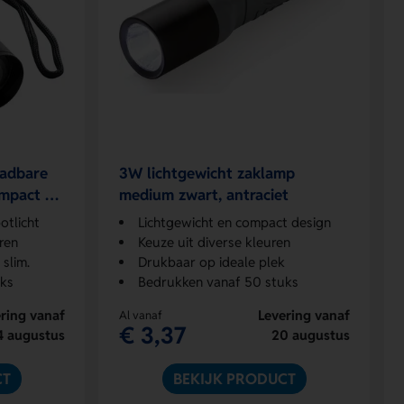
aadbare
3W lichtgewicht zaklamp
ompact en
medium zwart, antraciet
otlicht
Lichtgewicht en compact design
ren
Keuze uit diverse kleuren
slim.
Drukbaar op ideale plek
uks
Bedrukken vanaf 50 stuks
ring vanaf
Levering vanaf
Al vanaf
€ 3,37
4 augustus
20 augustus
CT
BEKIJK PRODUCT