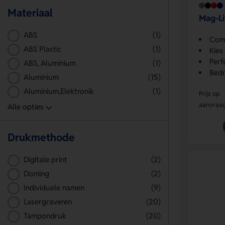
Materiaal
Mag-Li
ABS
(1)
Comp
ABS Plastic
(1)
Kies
Perf
ABS, Aluminium
(1)
Bedr
Aluminium
(15)
Aluminium,Elektronik
(1)
Prijs op
aanvraa
Drukmethode
Digitale print
(2)
Doming
(2)
Individuele namen
(9)
Lasergraveren
(20)
Tampondruk
(20)