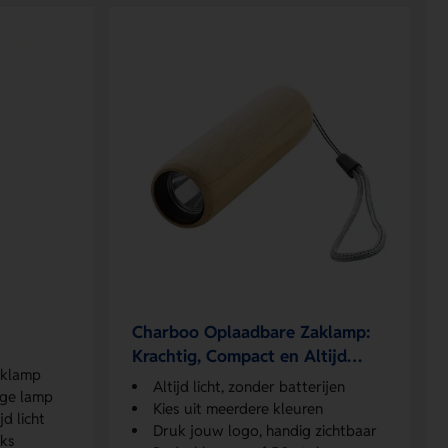
Charboo Oplaadbare Zaklamp:
Krachtig, Compact en Altijd
zaklamp
Klaar
Altijd licht, zonder batterijen
ige lamp
Kies uit meerdere kleuren
jd licht
Druk jouw logo, handig zichtbaar
uks