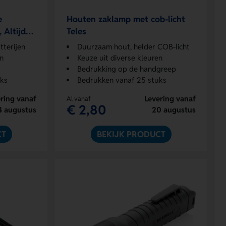
e
Houten zaklamp met cob-licht
 Altijd
Teles
atterijen
Duurzaam hout, helder COB-licht
en
Keuze uit diverse kleuren
Bedrukking op de handgreep
uks
Bedrukken vanaf 25 stuks
ring vanaf
Levering vanaf
Al vanaf
€ 2,80
4 augustus
20 augustus
CT
BEKIJK PRODUCT