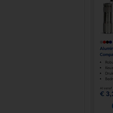
Alumi
Compac
Robu
Keuz
Druk
Bedr
Al vanaf
€ 3,