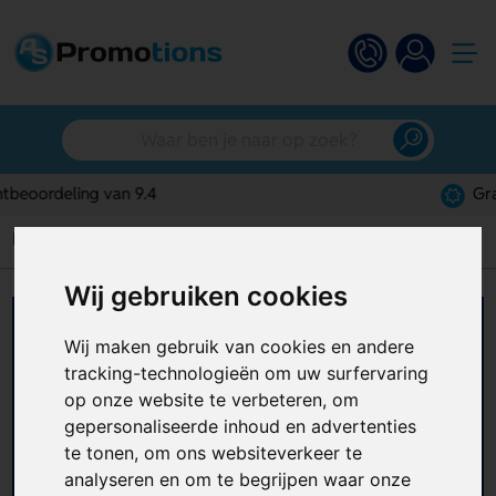
Gratis digitaal ontwerp
Home
Padel rackets
Wij gebruiken cookies
Padel rackets bedrukken
Wij maken gebruik van cookies en andere
tracking-technologieën om uw surfervaring
Ben je op zoek naar bedrukte padel rackets voor
op onze website te verbeteren, om
een evenement, zoals een sporttoernooi of
bedrijfsuitje? Of gewoon als geschenk voor
gepersonaliseerde inhoud en advertenties
relaties? Laat dan
padel rackets bedrukken
! Ga je
te tonen, om ons websiteverkeer te
+ Lees meer
voor een goedkoop model of wil je een custom
analyseren en om te begrijpen waar onze