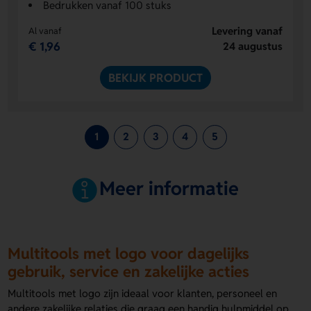
Bedrukken vanaf 100 stuks
Levering vanaf
Al vanaf
€ 1,96
24 augustus
BEKIJK PRODUCT
1
2
3
4
5
Meer informatie
Multitools met logo voor dagelijks
gebruik, service en zakelijke acties
Multitools met logo zijn ideaal voor klanten, personeel en
andere zakelijke relaties die graag een handig hulpmiddel op