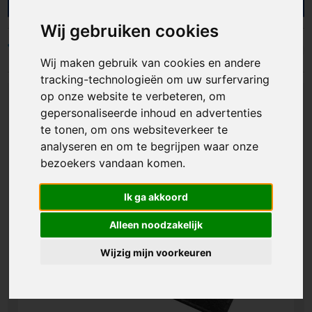
en organisaties met gepersonaliseerde multitools
die functionaliteit en merkzichtbaarheid slim
Wij gebruiken cookies
combineren. Ideaal als giveaway,
personeelsgeschenk of onderdeel van een
Filters
Wij maken gebruik van cookies en andere
gereedschapsset. Zo geef je een product weg
dat mensen graag bewaren, regelmatig gebruiken
tracking-technologieën om uw surfervaring
en steeds weer met jouw merk associëren.
op onze website te verbeteren, om
gepersonaliseerde inhoud en advertenties
te tonen, om ons websiteverkeer te
analyseren en om te begrijpen waar onze
bezoekers vandaan komen.
Ik ga akkoord
Alleen noodzakelijk
Wijzig mijn voorkeuren