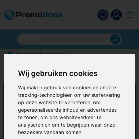
Gratis digitaal ontwerp
Home
Shakebekers
Wij gebruiken cookies
Wij maken gebruik van cookies en andere
Shakebekers bedrukken
tracking-technologieën om uw surfervaring
op onze website te verbeteren, om
Zoek je een relatiegeschenk dat sportief,
gepersonaliseerde inhoud en advertenties
praktisch en dagelijks bruikbaar is? Met
te tonen, om ons websiteverkeer te
shakebekers bedrukken kies je voor een
analyseren en om te begrijpen waar onze
promotieartikel dat perfect past bij sportscholen,
+ Lees meer
bezoekers vandaan komen.
vitaliteitscampagnes, events en onboarding