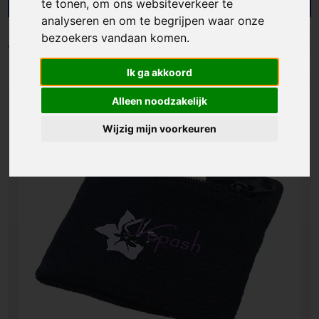
we bedrijven, verenigingen en organisaties met
te tonen, om ons websiteverkeer te
gepersonaliseerde zweetbandjes die comfort en
analyseren en om te begrijpen waar onze
zichtbaarheid combineren. Ideaal als giveaway,
bezoekers vandaan komen.
teamaccessoire of merchandise. Zo laat je jouw
Filters
logo terugkomen op een product dat mensen
Ik ga akkoord
echt gebruiken én onthouden.
Alleen noodzakelijk
Wijzig mijn voorkeuren