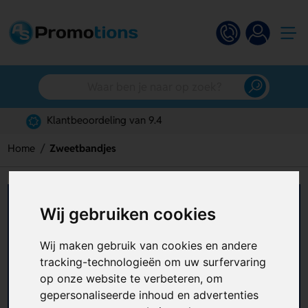
Gratis digitaal ontwerp
Home
Zweetbandjes
Zweetbandjes bedrukken
Wij gebruiken cookies
Op zoek naar een sportief relatiegeschenk dat
Wij maken gebruik van cookies en andere
echt opvalt? Met zweetbandjes bedrukken kies je
tracking-technologieën om uw surfervaring
voor een praktisch en opvallend promotieartikel
op onze website te verbeteren, om
dat perfect past bij events, sportcampagnes en
+ Lees meer
gepersonaliseerde inhoud en advertenties
actieve merkpromotie. Bij AS Promotions helpen