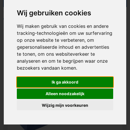
events. Bij AS Promotions helpen we bedrijven en
organisaties met gepersonaliseerde paraplu's die
Wij gebruiken cookies
comfort en merkbekendheid slim combineren.
Ideaal als giveaway, personeelsgeschenk of
Filters
Wij maken gebruik van cookies en andere
onderdeel van een actiepakket. Zo geef je iets
weg dat mensen echt gebruiken en jouw logo
tracking-technologieën om uw surfervaring
steeds opnieuw laten zien.
op onze website te verbeteren, om
gepersonaliseerde inhoud en advertenties
te tonen, om ons websiteverkeer te
analyseren en om te begrijpen waar onze
bezoekers vandaan komen.
Ik ga akkoord
Alleen noodzakelijk
Wijzig mijn voorkeuren