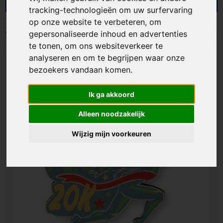
goedkope medailles, houten medailles, medailles
tracking-technologieën om uw surfervaring
voor kinderen, carnavalsmedailles en metalen
op onze website te verbeteren, om
medailles. Bij ons kun je custom made medailles
gepersonaliseerde inhoud en advertenties
laten maken, bijvoorbeeld in eigen vorm, met
Filters
reliëfdruk, met (ingekleurde) gravering of zelfs in
te tonen, om ons websiteverkeer te
3D vorm. Je kunt ook de neklinten van de
analyseren en om te begrijpen waar onze
medailles ontwerpen. Of het nu gaat om
bezoekers vandaan komen.
sportevenementen, schoolwedstrijden of
Custom made
carnavalsfeesten, medailles zijn de perfecte
Ik ga akkoord
manier om deelnemers een aandenken te bieden
en te belonen!
Alleen noodzakelijk
Wijzig mijn voorkeuren