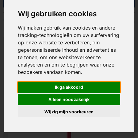
en organisaties met gepersonaliseerde
markeerstiften die jouw merk zichtbaar maken
Wij gebruiken cookies
tijdens het werken, studeren en plannen. Ideaal
als giveaway, onderdeel van een
Filters
Wij maken gebruik van cookies en andere
schrijfwarenpakket of handig extraatje in een
welkomstpakket. Zo geef je een product weg dat
tracking-technologieën om uw surfervaring
vaak wordt gebruikt en jouw logo steeds laat
op onze website te verbeteren, om
opvallen.
gepersonaliseerde inhoud en advertenties
te tonen, om ons websiteverkeer te
analyseren en om te begrijpen waar onze
bezoekers vandaan komen.
Ik ga akkoord
Alleen noodzakelijk
Wijzig mijn voorkeuren