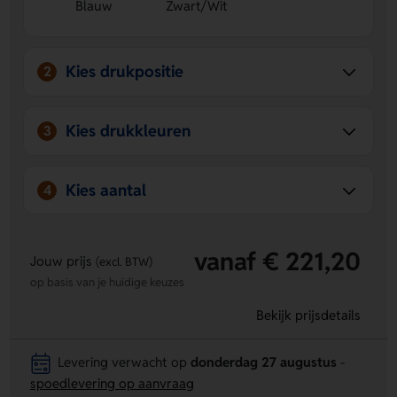
Blauw
Zwart/Wit
een droge doek, tissue of viltgum.
Drukposities voor personalisatie
Laat de houder
bedrukken met een logo, naam of eigen ontwerp voor
extra herkenning.
Kies drukpositie
2
Kies drukkleuren
3
Kies aantal
4
vanaf € 221,20
Jouw prijs
(excl. BTW)
op basis van je huidige keuzes
Bekijk prijsdetails
Levering verwacht op
donderdag 27 augustus
-
spoedlevering op aanvraag