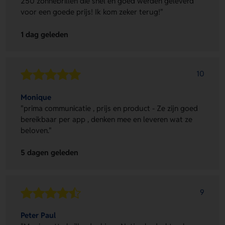
250 zonnebrillen die snel en goed werden geleverd
voor een goede prijs! Ik kom zeker terug!"
1 dag geleden
10
Monique
"prima communicatie , prijs en product - Ze zijn goed
bereikbaar per app , denken mee en leveren wat ze
beloven."
5 dagen geleden
9
Peter Paul