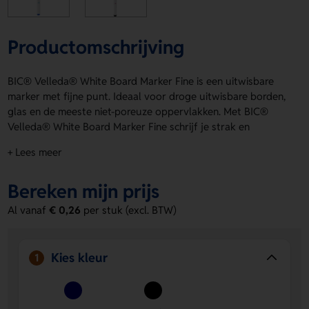
Productomschrijving
BIC® Velleda® White Board Marker Fine is een uitwisbare
marker met fijne punt. Ideaal voor droge uitwisbare borden,
glas en de meeste niet-poreuze oppervlakken. Met BIC®
Velleda® White Board Marker Fine schrijf je strak en
duidelijk in Blauw of Zwart/Wit. De inkt gum je makkelijk uit
+ Lees meer
met een droge doek, tissue of viltgum. De houder biedt
drukposities voor het aanbrengen van een logo, naam of
Bereken mijn prijs
eigen ontwerp. Bestel of vraag een prijs op.
Al vanaf
€ 0,26
per stuk (excl. BTW)
Voordelen van de BIC® Velleda® White
Board Marker Fine
Fijne punt voor nauwkeurig schrijven
Ideaal voor
Kies kleur
1
duidelijke notities en nette lijnen op verschillende
oppervlakken.
Makkelijk uitwisbaar
Veeg de inkt eenvoudig weg met