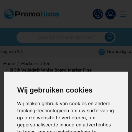
Gratis digitaal ontwerp
Home
Markeerstiften
BIC® Velleda® White Board Marker Fine
BIC® Velleda® White Board
Wij gebruiken cookies
Marker Fine
Wij maken gebruik van cookies en andere
Artikelnummer:
120643
tracking-technologieën om uw surfervaring
op onze website te verbeteren, om
gepersonaliseerde inhoud en advertenties
te tonen, om ons websiteverkeer te