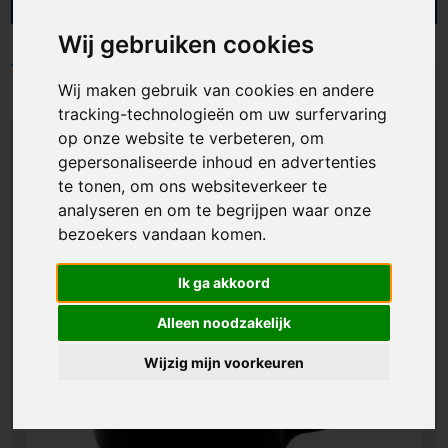
en organisaties met gepersonaliseerde mokken
die jouw merk zichtbaar maken tijdens ieder
Wij gebruiken cookies
koffie- of theemoment. Ideaal als giveaway,
onboarding cadeau of onderdeel van een
Filters
Wij maken gebruik van cookies en andere
kerstpakket. Zo geef je een product weg dat lang
meegaat en jouw logo dagelijks laat terugkomen.
tracking-technologieën om uw surfervaring
op onze website te verbeteren, om
gepersonaliseerde inhoud en advertenties
te tonen, om ons websiteverkeer te
analyseren en om te begrijpen waar onze
bezoekers vandaan komen.
Ik ga akkoord
Alleen noodzakelijk
Wijzig mijn voorkeuren