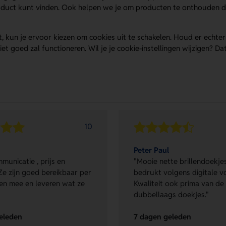
roduct kunt vinden. Ook helpen we je om producten te onthouden di
lt, kun je ervoor kiezen om cookies uit te schakelen. Houd er echte
iet goed zal functioneren. Wil je je cookie-instellingen wijzigen? Da
10
Peter Paul
municatie , prijs en
"Mooie nette brillendoekjes
Ze zijn goed bereikbaar per
bedrukt volgens digitale v
en mee en leveren wat ze
Kwaliteit ook prima van de
dubbellaags doekjes."
eleden
7 dagen geleden