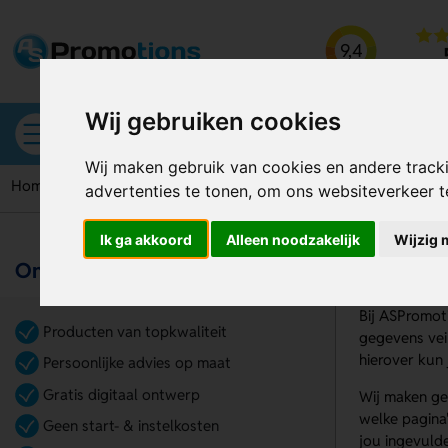
9,4
kiyoh b
Wij gebruiken cookies
Alle categorieën
Wij maken gebruik van cookies en andere track
Home
Privacy Cookies
advertenties te tonen, om ons websiteverkeer 
Ik ga akkoord
Alleen noodzakelijk
Wijzig 
Privac
Onze voordelen
Bij ASPromot
Producten van topkwaliteit
gegevens vei
hierover kun 
Persoonlijke advies op maat
Gratis digitaal ontwerp
Wij maken ge
welke pagina
Geen start- & instelkosten
jou ingevuld