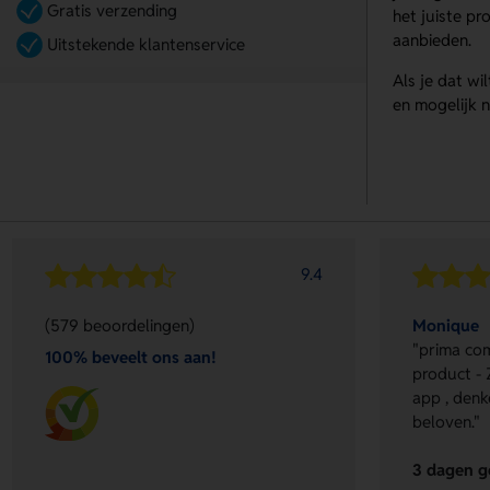
Gratis verzending
het juiste p
aanbieden.
Uitstekende klantenservice
Als je dat wi
en mogelijk n
9.4
(579 beoordelingen)
Monique
"prima com
100% beveelt ons aan!
product - 
app , denk
beloven."
3 dagen g