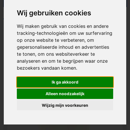
helpen we bedrijven en organisaties met
gepersonaliseerde thermosbekers die
Wij gebruiken cookies
functionaliteit en merkzichtbaarheid slim
combineren. Ideaal als giveaway,
Filters
Wij maken gebruik van cookies en andere
personeelsgeschenk of onderdeel van een
welkomstpakket. Zo geef je een bruikbaar
tracking-technologieën om uw surfervaring
product weg dat jouw logo telkens opnieuw
op onze website te verbeteren, om
onder de aandacht brengt.
gepersonaliseerde inhoud en advertenties
te tonen, om ons websiteverkeer te
analyseren en om te begrijpen waar onze
bezoekers vandaan komen.
Ik ga akkoord
Alleen noodzakelijk
Wijzig mijn voorkeuren