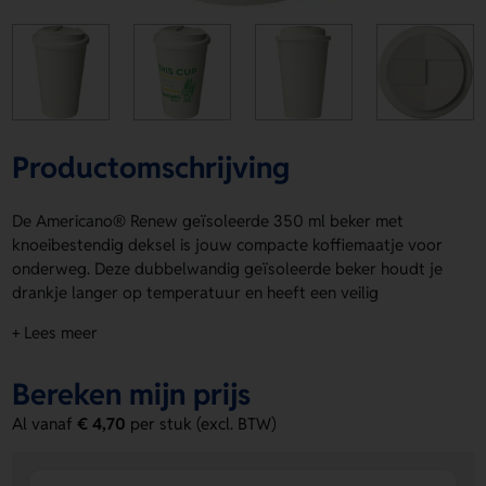
Productomschrijving
De Americano® Renew geïsoleerde 350 ml beker met
knoeibestendig deksel is jouw compacte koffiemaatje voor
onderweg. Deze dubbelwandig geïsoleerde beker houdt je
drankje langer op temperatuur en heeft een veilig
knoeibestendig draaideksel. De Americano® Renew
+ Lees meer
geïsoleerde 350 ml beker met knoeibestendig deksel bevat
25% plastic uit suikerriet, is 100% recyclebaar en wordt
Bereken mijn prijs
geleverd in een thuiscomposteerbare polybag. Kies uit
Crème, Grijs, Donkergrijs, Roze, Lichtblauw en Lichtgroen.
Al vanaf
€ 4,70
per stuk (excl. BTW)
Bedrukking is mogelijk rondom voor jouw logo, naam of
eigen ontwerp. Gemaakt in het Verenigd Koninkrijk en BPA-
vrij. Bestel of vraag een prijs op.