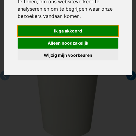
te tonen, om ons websiteverkeer te
Artikelnummer:
129584
analyseren en om te begrijpen waar onze
bezoekers vandaan komen.
Ik ga akkoord
Alleen noodzakelijk
Wijzig mijn voorkeuren