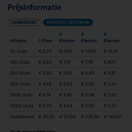
Prijsinformatie
ONBEDRUKT
RONDOM ZEEFDRUK
2
3
4
Afname
1 Kleur
Kleuren
Kleuren
Kleuren
50 stuks
€ 8,32
€ 9,55
€ 10,95
€ 12,41
100 stuks
€ 6,50
€ 7,13
€ 7,78
€ 8,57
250 stuks
€ 5,50
€ 5,94
€ 6,40
€ 6,87
500 stuks
€ 4,98
€ 5,20
€ 5,36
€ 5,66
1000 stuks
€ 4,74
€ 4,85
€ 5,04
€ 5,25
2000 stuks
€ 4,70
€ 4,84
€ 5,02
€ 5,23
Instelkosten
€ 35,00
€ 70,00
€ 105,00
€ 140,00
Opdrukmogelijkheden