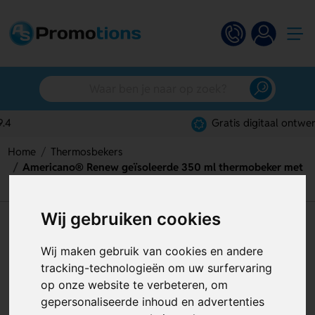
Gratis digitaal ontwerp
Home
Thermosbekers
Americano® Renew geïsoleerde 350 ml thermobeker met
knoeibestendig deksel
Wij gebruiken cookies
Americano® Renew
geïsoleerde 350 ml
Wij maken gebruik van cookies en andere
tracking-technologieën om uw surfervaring
thermobeker met
op onze website te verbeteren, om
knoeibestendig deksel
gepersonaliseerde inhoud en advertenties