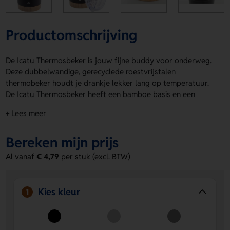
Productomschrijving
De Icatu Thermosbeker is jouw fijne buddy voor onderweg.
Deze dubbelwandige, gerecyclede roestvrijstalen
thermobeker houdt je drankje lekker lang op temperatuur.
De Icatu Thermosbeker heeft een bamboe basis en een
drinkdeksel van AS-kunststof. Met 300 ml is hij compact en
+ Lees meer
handig. Verkrijgbaar in Zwart, Zilver, Grijs en Wit. Laat hem
bedrukken op de Voorzijde, Achterzijde of Wrap met jouw
Bereken mijn prijs
logo, naam of eigen ontwerp. Bestel of vraag een prijs op.
Al vanaf
€ 4,79
per stuk (excl. BTW)
Voordelen van de Icatu Thermosbeker
Handig formaat van 300 ml
- Ideaal voor koffie, thee of
een snelle drank voor onderweg.
Kies kleur
1
Ruimte voor jouw ontwerp
- Laat een logo, naam of
eigen ontwerp aanbrengen op de Voorzijde, Achterzijde
of Wrap.