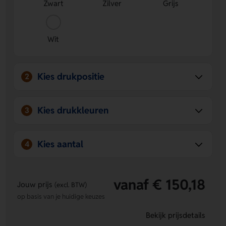
Duurzame en stijlvolle keuze
- Gemaakt van gerecycled
Zwart
Zilver
Grijs
roestvrij staal met een bamboe basis voor een frisse
look.
Wit
Kies drukpositie
2
Kies drukkleuren
3
Kies aantal
4
vanaf € 150,18
Jouw prijs
(excl. BTW)
op basis van je huidige keuzes
Bekijk prijsdetails