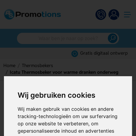
Gratis digitaal ontwerp
Home
Thermosbekers
Icatu Thermosbeker voor warme dranken onderweg
Icatu Thermosbeker voor
Wij gebruiken cookies
warme dranken onderweg
Wij maken gebruik van cookies en andere
Artikelnummer:
129686
tracking-technologieën om uw surfervaring
op onze website te verbeteren, om
gepersonaliseerde inhoud en advertenties