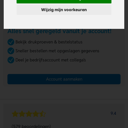
Ik ben mijn wachtwoord vergeten
Wijzig mijn voorkeuren
Welkom bij Lavista!
Alles snel geregeld vanuit je account!
Bekijk drukproeven & bestelstatus
Sneller bestellen met opgeslagen gegevens
Deel je bedrijfsaccount met collega's
Account aanmaken
9.4
(579 beoordelingen)