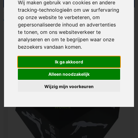
we bedrijven en organisaties met
Wij maken gebruik van cookies en andere
gepersonaliseerde dobbelstenen die fun en
tracking-technologieën om uw surfervaring
merkzichtbaarheid slim combineren. Ideaal als
op onze website te verbeteren, om
relatiegeschenk, promotiemateriaal of onderdeel
Filters
gepersonaliseerde inhoud en advertenties
van een spelconcept. Zo geef je een product weg
te tonen, om ons websiteverkeer te
dat mensen graag oppakken, gebruiken en met
analyseren en om te begrijpen waar onze
jouw merk blijven associëren.
bezoekers vandaan komen.
Ik ga akkoord
Alleen noodzakelijk
Wijzig mijn voorkeuren