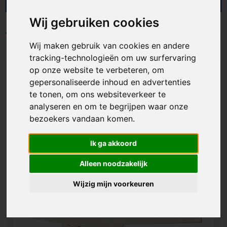
marketingcampagne. Bedrukte waaiers zorgen
niet alleen voor verkoeling bij relaties, maar geeft
Wij gebruiken cookies
jouw bedrijf ook een verfrissende uitstraling. Dit
kan al vanaf 25 stuks en vanaf € 0,31 per stuk.
Filters
Wij maken gebruik van cookies en andere
Neem snel een kijkje en wuif je concurrentie weg!
tracking-technologieën om uw surfervaring
op onze website te verbeteren, om
gepersonaliseerde inhoud en advertenties
te tonen, om ons websiteverkeer te
analyseren en om te begrijpen waar onze
bezoekers vandaan komen.
Ik ga akkoord
Alleen noodzakelijk
Wijzig mijn voorkeuren