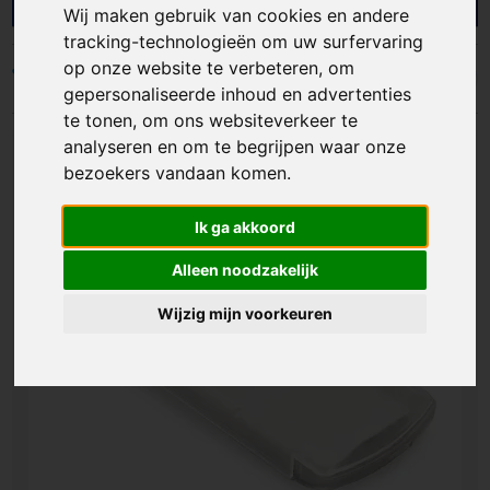
met gepersonaliseerde pleisters die jouw merk
Wij maken gebruik van cookies en andere
zichtbaar maken op een nuttig product. Ideaal als
tracking-technologieën om uw surfervaring
giveaway, onderdeel van een EHBO-set of
op onze website te verbeteren, om
extraatje in een welkomstpakket. Zo geef je iets
Filters
gepersonaliseerde inhoud en advertenties
weg dat mensen echt bewaren en gebruiken
te tonen, om ons websiteverkeer te
wanneer het nodig is.
analyseren en om te begrijpen waar onze
bezoekers vandaan komen.
Ik ga akkoord
Alleen noodzakelijk
Wijzig mijn voorkeuren