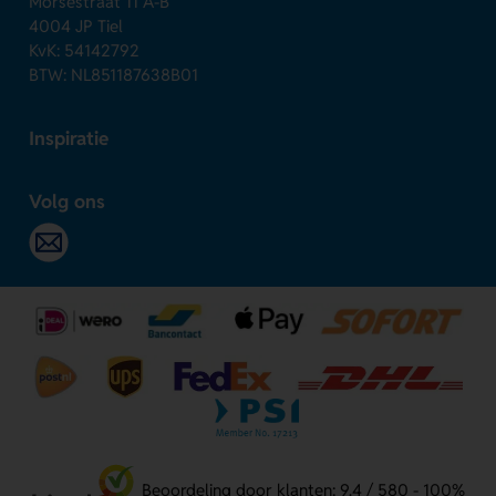
Morsestraat 11 A-B
4004 JP Tiel
KvK: 54142792
BTW: NL851187638B01
Inspiratie
Volg ons
Beoordeling door klanten: 9.4 / 580 - 100%