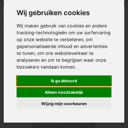
bedrijven en organisaties met gepersonaliseerde
flesopeners die gemak en merkzichtbaarheid slim
Wij gebruiken cookies
combineren. Ideaal als giveaway, baraccessoire of
onderdeel van een cadeaupakket. Zo geef je een
Filters
Wij maken gebruik van cookies en andere
product weg dat vaak gebruikt wordt en jouw
logo op een praktische manier onder de aandacht
tracking-technologieën om uw surfervaring
brengt.
op onze website te verbeteren, om
gepersonaliseerde inhoud en advertenties
te tonen, om ons websiteverkeer te
analyseren en om te begrijpen waar onze
bezoekers vandaan komen.
Ik ga akkoord
Alleen noodzakelijk
Wijzig mijn voorkeuren