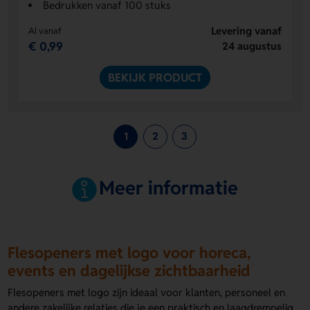
Bedrukken vanaf 100 stuks
Levering vanaf
Al vanaf
€ 0,99
24 augustus
BEKIJK PRODUCT
1
2
3
Meer informatie
Flesopeners met logo voor horeca,
events en dagelijkse zichtbaarheid
Flesopeners met logo zijn ideaal voor klanten, personeel en
andere zakelijke relaties die je een praktisch en laagdrempelig