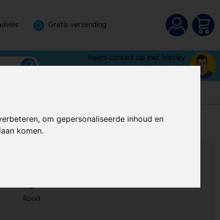
advies
Gratis verzending
Neem contact op met Wesley
072-3030100
verbeteren, om gepersonaliseerde inhoud en
s
Al vanaf
€ 0,40
(Excl. BTW)
ndaan komen.
Rood