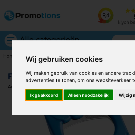
9,4
kiyoh b
Alle categorieën
Home
Flesopeners
Flesopener met afsluitfunctie Wedel
Wij gebruiken cookies
Wij maken gebruik van cookies en andere track
Flesopener met afsluitfunctie We
advertenties te tonen, om ons websiteverkeer 
Artikelnummer:
119164
Ik ga akkoord
Alleen noodzakelijk
Wijzig 