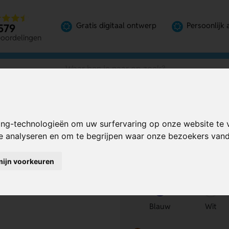
Gratis digitaal ontwerp
Persoonlijk 
579
eoordelingen
ing-technologieën om uw surfervaring op onze website te 
del
Bereken mijn prij
te analyseren en om te begrijpen waar onze bezoekers va
mijn voorkeuren
Kies kleur
1
Blauw
Wit