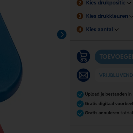
Kies drukpositie
2
Kies drukkleuren
3
Kies aantal
4
TOEVOEGE
VRIJBLIJVEN
Upload je bestanden
in
Gratis digitaal voorbee
Gratis annuleren
totdat