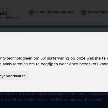
Gratis digitaal ontwerp
Persoonlijk 
580
eoordelingen
ing-technologieën om uw surfervaring op onze website te 
te analyseren en om te begrijpen waar onze bezoekers va
ntenslijpers bedrukken
mijn voorkeuren
tlood zonder scherpe punt? Daar wordt niemand blij van. Bestel b
er stuk en zet ze in als slim promotiemiddel. Kies uit goedkope mod
bakje of handige 2-in-1 varianten met gum. Ideaal voor scholen, 
activiteiten en back-to-schoolcampagnes. Bestel snel, ontvang een 
erk zichtbaar op een product dat keer op keer wordt gebruikt.