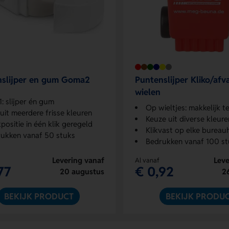
nslijper en gum Goma2
Puntenslijper Kliko/afv
wielen
-1: slijper én gum
Op wieltjes: makkelijk te v
 uit meerdere frisse kleuren
Keuze uit diverse kleure
positie in één klik geregeld
Klikvast op elke bureau
ukken vanaf 50 stuks
Bedrukken vanaf 100 st
Levering vanaf
Leve
Al vanaf
77
€ 0,92
20 augustus
2
BEKIJK PRODUCT
BEKIJK PRODU