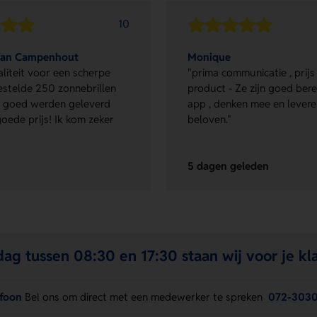
10
Van Campenhout
Monique
liteit voor een scherpe
"prima communicatie , prijs
 bestelde 250 zonnebrillen
product - Ze zijn goed ber
en goed werden geleverd
app , denken mee en lever
oede prijs! Ik kom zeker
beloven."
5 dagen geleden
ag tussen 08:30 en 17:30 staan wij voor je kla
efoon
Bel ons om direct met een medewerker te spreken
072-303