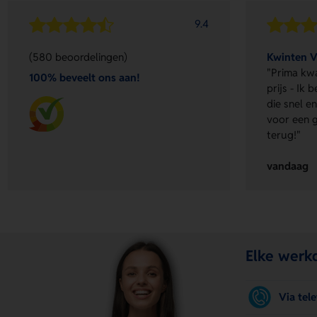
9.4
(580 beoordelingen)
Kwinten 
"Prima kwa
100% beveelt ons aan!
prijs - Ik
die snel 
voor een g
terug!"
vandaag
Elke werkd
Via tel