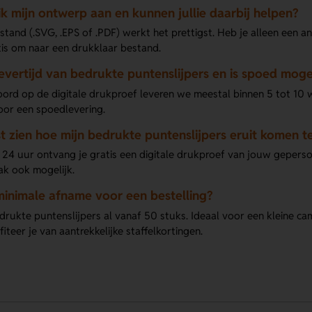
ik mijn ontwerp aan en kunnen jullie daarbij helpen?
tand (.SVG, .EPS of .PDF) werkt het prettigst. Heb je alleen een a
is om naar een drukklaar bestand.
levertijd van bedrukte puntenslijpers en is spoed moge
ord op de digitale drukproef leveren we meestal binnen 5 tot 10 w
oor een spoedlevering.
st zien hoe mijn bedrukte puntenslijpers eruit komen te
 24 uur ontvang je gratis een digitale drukproef van jouw geperson
ak ook mogelijk.
minimale afname voor een bestelling?
drukte puntenslijpers al vanaf 50 stuks. Ideaal voor een kleine ca
fiteer je van aantrekkelijke staffelkortingen.