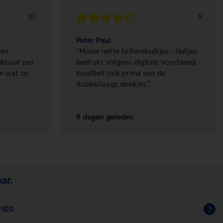
10
9
Peter Paul
 en
"Mooie nette brillendoekjes - Netjes
eikbaar per
bedrukt volgens digitale voorbeeld.
en wat ze
Kwaliteit ook prima van de
dubbellaags doekjes."
9 dagen geleden
ar.
0100