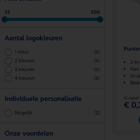
25
500
Aantal logokleuren
Punte
1 kleur
(6)
2 kleuren
(6)
2-in
Kies
3 kleuren
(6)
Druk
4 kleuren
(6)
Bedr
Individuele personalisatie
Al vanaf
€ 0,
Mogelijk
(2)
Onze voordelen