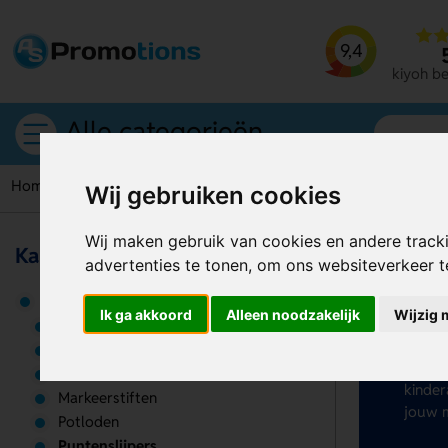
9,4
kiyoh b
Alle categorieën
Home
Puntenslijpers
Wij gebruiken cookies
Wij maken gebruik van cookies en andere track
Kantoor & schrijven
advertenties te tonen, om ons websiteverkeer 
Pu
Schrijfwaren
Ik ga akkoord
Alleen noodzakelijk
Wijzig 
Een po
Etuis
0,38 p
Gummen
opvang
Linialen
kinder
Markeerstiften
jouw m
Potloden
Puntenslijpers