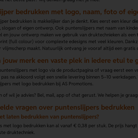
ijper bedrukken met logo, naam, foto of ei
jper bedrukken is makkelijker dan je denkt. Kies eerst een kleur die
 slogan of eigen ontwerp. Ook puntenslijpers met naam van kinderen
l en jouw ontwerp maken we gebruik van druktechnieken als een
print (full colour) voor complexte edesigns met veel kleuren. Dan
vlijmscherp maakt. Natuurlijk ontvang je vooraf altijd een gratis d
 jouw merk een vaste plek in iedere etui te 
untenslijpers met logo via de productpagina of vraag eerst een vrijbl
pas na akkoord volgt een snelle levering binnen 5–10 werkdagen. W
ijpers met logo bedrukken bij AS Promotions.
 of wil je advies? Bel, mail, app of chat gerust. We helpen je graag
elde vragen over puntenslijpers bedrukken
et laten bedrukken van puntenslijpers?
s met logo bedrukken kan al vanaf € 0,38 per stuk. De prijs hangt
te druktechniek.