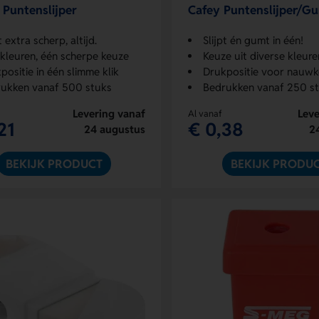
 Puntenslijper
Cafey Puntenslijper/G
t extra scherp, altijd.
Slijpt én gumt in één!
 kleuren, één scherpe keuze
Keuze uit diverse kleure
positie in één slimme klik
Drukpositie voor nauwkeuri
ukken vanaf 500 stuks
Bedrukken vanaf 250 s
Levering vanaf
Leve
Al vanaf
21
€ 0,38
24 augustus
2
BEKIJK PRODUCT
BEKIJK PRODU