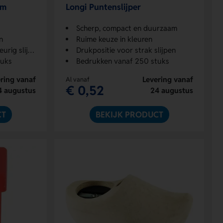
um
Longi Puntenslijper
Scherp, compact en duurzaam
n
Ruime keuze in kleuren
g slijpen
Drukpositie voor strak slijpen
tuks
Bedrukken vanaf 250 stuks
ring vanaf
Levering vanaf
Al vanaf
€ 0,52
4 augustus
24 augustus
CT
BEKIJK PRODUCT