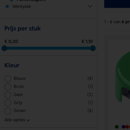
Werkplek
1 - 6 van
6 p
Prijs per stuk
€ 0,20
€ 1,10
Kleur
Blauw
(4)
Bruin
(1)
Geel
(2)
Grijs
(1)
Groen
(4)