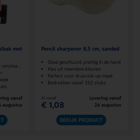
albak met
Pencil sharpener 8,5 cm, sanded
Glad geschuurd, prettig in de hand
erplaatsen
Kies uit meerdere kleuren
n
Perfect voor drukvlak op maat
hoek
Bedrukken vanaf 252 stuks
uks
ring vanaf
Levering vanaf
Al vanaf
€ 1,08
6 augustus
26 augustus
CT
BEKIJK PRODUCT