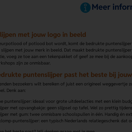
Meer infor
lijpen met jouw logo in beeld
eurpotlood of potlood bot wordt, komt de bedrukte puntenslijper 
slijpen met jouw merk in beeld. Dat maakt bedrukte puntenslijpers 
tie, voeg ze toe aan een tekenpakket of geef ze mee bij de aankoo
kshops zijn ze onmisbaar.
drukte puntenslijper past het beste bij jouw
enden bezoekers wilt bereiken of juist een origineel weggevertje zo
el. Denk aan:
 puntenslijper: ideaal voor grote uitdeelacties met een klein budg
ijper met opvangbakje: geen slijpsel op tafel. Wel zo prettig tijd
ijper met gum: twee onmisbare schoolspullen in één. Handig én ext
lomp-puntenslijper: een typisch Nederlands relatiegeschenk dat ook
lke het beste past? Wij denken graag met je mee.