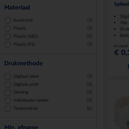
Spiked
Materiaal
Slijp
Kunststof
(1)
Vier
Plastic
(1)
Druk
Bedr
Plastic (ABS)
(2)
Plastic (PS)
(1)
Al vanaf
€ 0,
Drukmethode
Digitaal label
(1)
Digitale print
(3)
Doming
(2)
Individuele namen
(2)
Tampondruk
(6)
Min. afname