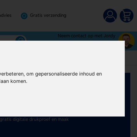
advies
Gratis verzending
Neem contact op met Jordy
072-3030100
verbeteren, om gepersonaliseerde inhoud en
ndaan komen.
edrukte puntenslijpers al vanaf €
ellen, puntenslijpers met
boekhandels, open dagen,
gratis digitale drukproef en maak