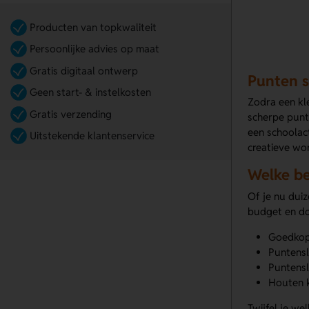
Producten van topkwaliteit
Persoonlijke advies op maat
Gratis digitaal ontwerp
Punten s
Geen start- & instelkosten
Zodra een kl
Gratis verzending
scherpe punt 
een schoolac
Uitstekende klantenservice
creatieve wor
Welke be
Of je nu duiz
budget en do
Goedkope
Puntensl
Puntensl
Houten k
Twijfel je we