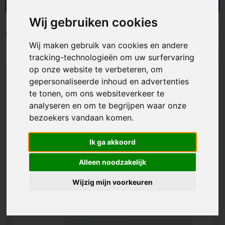
Bij AS Promotions helpen we bedrijven en
organisaties met gepersonaliseerde puzzels die
Wij gebruiken cookies
leuk zijn om te geven én te bewaren. Ideaal als
giveaway, merchandise of opvallend bedankje. Zo
Filters
Wij maken gebruik van cookies en andere
geef je jouw doelgroep iets mee dat aandacht
vraagt, plezier geeft en jouw merk langer in
tracking-technologieën om uw surfervaring
beeld houdt.
op onze website te verbeteren, om
gepersonaliseerde inhoud en advertenties
te tonen, om ons websiteverkeer te
analyseren en om te begrijpen waar onze
bezoekers vandaan komen.
Ik ga akkoord
Alleen noodzakelijk
Wijzig mijn voorkeuren