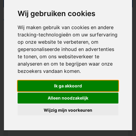
cadeaupakketten. Bij AS Promotions helpen we
bedrijven en organisaties met gepersonaliseerde
Wij gebruiken cookies
fleece dekens die jouw merk zichtbaar maken op
kantoor, thuis en onderweg. Ideaal als giveaway,
Filters
Wij maken gebruik van cookies en andere
premium geschenk of onderdeel van een
winterpakket. Zo geef je een product weg dat
tracking-technologieën om uw surfervaring
mensen echt graag gebruiken.
op onze website te verbeteren, om
gepersonaliseerde inhoud en advertenties
te tonen, om ons websiteverkeer te
analyseren en om te begrijpen waar onze
bezoekers vandaan komen.
Ik ga akkoord
Alleen noodzakelijk
Wijzig mijn voorkeuren