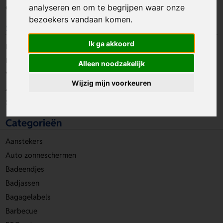
analyseren en om te begrijpen waar onze
Contact
bezoekers vandaan komen.
Service & Advies
Ik ga akkoord
Digitaal aanleveren
Druktechnieken
Alleen noodzakelijk
Veelgestelde vragen
Wijzig mijn voorkeuren
Algemene voorwaarden
Sitemap
Categorieën
Aanstekers
Auto zonneschermen
Badeendjes
Badjassen
Bagagelabels
Barbecue