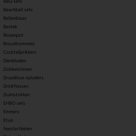
BBQ sets
Beachball sets
Bellenblaas
Bestek
Bloempot
Broodtrommels
Cocktailprikkers
Dienbladen
Dobbelstenen
Draadloze opladers
Drinkflessen
Duimstokken
EHBO sets
Emmers
Etuis
Feestartikelen