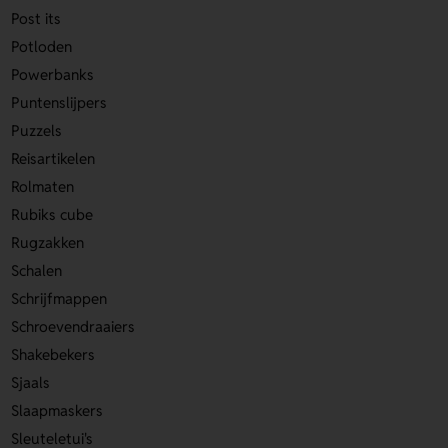
Post its
Potloden
Powerbanks
Puntenslijpers
Puzzels
Reisartikelen
Rolmaten
Rubiks cube
Rugzakken
Schalen
Schrijfmappen
Schroevendraaiers
Shakebekers
Sjaals
Slaapmaskers
Sleuteletui's