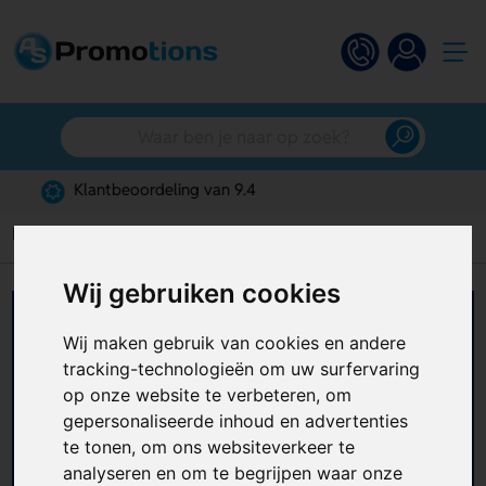
Gratis digitaal ontwerp
Home
Multifunctionele sjaal
Wij gebruiken cookies
Multifunctionele sjaals
Wij maken gebruik van cookies en andere
bedrukken
tracking-technologieën om uw surfervaring
op onze website te verbeteren, om
Zoek je een promotieartikel dat sportief,
gepersonaliseerde inhoud en advertenties
praktisch en opvallend veelzijdig is? Met
te tonen, om ons websiteverkeer te
multifunctionele sjaals bedrukken kies je voor
analyseren en om te begrijpen waar onze
een relatiegeschenk dat perfect past bij events,