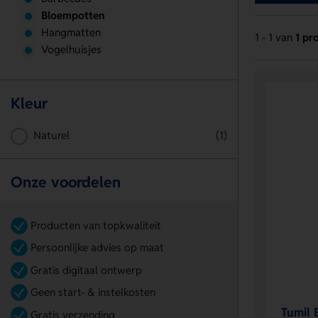
Bloempotten
Hangmatten
1 - 1 van
1 pr
Vogelhuisjes
Kleur
Naturel
(1)
Onze voordelen
Producten van topkwaliteit
Persoonlijke advies op maat
Gratis digitaal ontwerp
Geen start- & instelkosten
Tumil 
Gratis verzending