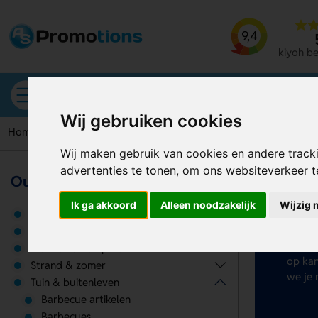
9,4
kiyoh b
Alle categorieën
Wij gebruiken cookies
Home
Bloempot
Wij maken gebruik van cookies en andere track
advertenties te tonen, om ons websiteverkeer 
Outdoor & tuin
Bl
Ik ga akkoord
Alleen noodzakelijk
Wijzig 
Gereedschappen & tools
Wil je
Overige
letter
Picknick & kamperen
op kan
Strand & zomer
we je 
Tuin & buitenleven
Barbecue artikelen
Barbecues