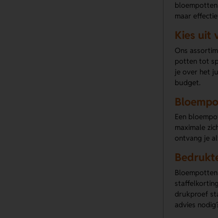
bloempotten d
maar effectie
Kies uit
Ons assortime
potten tot sp
je over het 
budget.
Bloempo
Een bloempot 
maximale zic
ontvang je al
Bedrukte
Bloempotten m
staffelkortin
drukproef st
advies nodig