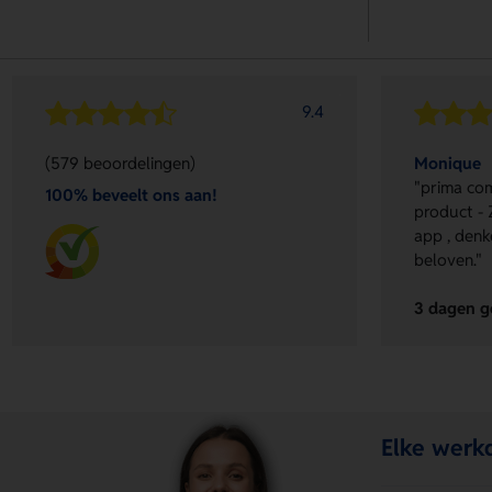
9.4
(579 beoordelingen)
Monique
"prima com
100% beveelt ons aan!
product - 
app , denk
beloven."
3 dagen g
Elke werkd