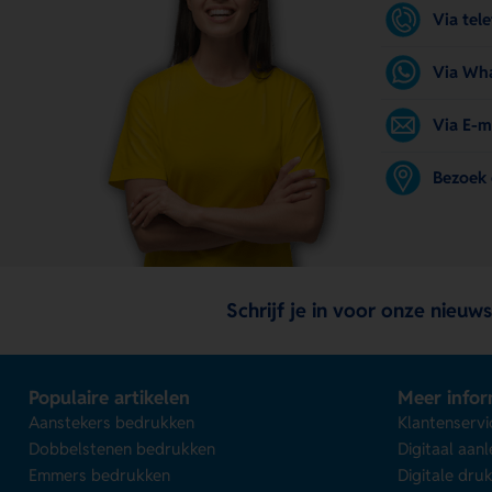
Via tel
Via Wh
Via E-m
Bezoek
Schrijf je in voor onze nieuws
Populaire artikelen
Meer infor
Aanstekers bedrukken
Klantenservi
Dobbelstenen bedrukken
Digitaal aan
Emmers bedrukken
Digitale dru