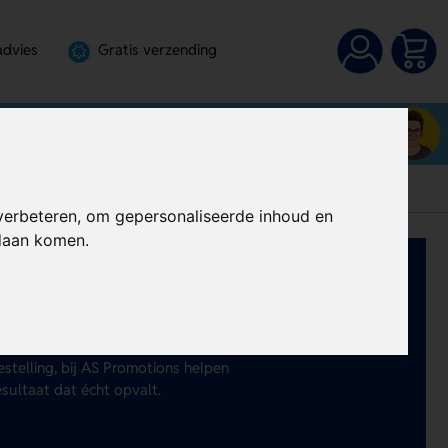
advies
Gratis verzending
Neem contact op met Boukje
072-3030100
verbeteren, om gepersonaliseerde inhoud en
ndaan komen.
ot bedrukken geef je jouw merk
 duurzaam, stijlvol en perfect voor
estelling, bij AS Promotions helpen
esultaat dat écht opvalt.