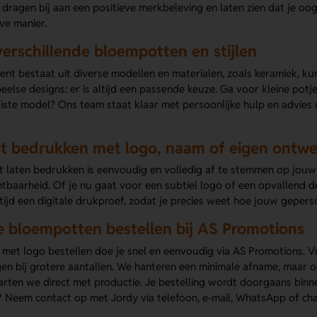
ragen bij aan een positieve merkbeleving en laten zien dat je oog 
ve manier.
 verschillende bloempotten en stijlen
nt bestaat uit diverse modellen en materialen, zoals keramiek, ku
eelse designs: er is altijd een passende keuze. Ga voor kleine potj
juiste model? Ons team staat klaar met persoonlijke hulp en advie
t bedrukken met logo, naam of eigen ontw
laten bedrukken is eenvoudig en volledig af te stemmen op jouw hui
htbaarheid. Of je nu gaat voor een subtiel logo of een opvallend 
tijd een digitale drukproef, zodat je precies weet hoe jouw gepers
 bloempotten bestellen bij AS Promotions
et logo bestellen doe je snel en eenvoudig via AS Promotions. Vra
gen bij grotere aantallen. We hanteren een minimale afname, maar o
arten we direct met productie. Je bestelling wordt doorgaans binn
? Neem contact op met Jordy via telefoon, e-mail, WhatsApp of cha