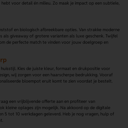
hebt voor detail én milieu. Zo maak je impact op een subtiele,
nststof en biologisch afbreekbare opties. Van strakke moderne
es als giveaway of grotere varianten als luxe geschenk. Twijfel
s om de perfecte match te vinden voor jouw doelgroep en
erp
sstijl. Kies de juiste kleur, formaat en drukpositie voor
design, wij zorgen voor een haarscherpe bedrukking. Vooraf
onaliseerde bloempot eruit komt te zien voordat je bestelt.
ag een vrijblijvende offerte aan en profiteer van
ok kleine oplages zijn mogelijk. Na akkoord op de digitale
en 5 tot 10 werkdagen geleverd. Heb je nog vragen, hulp of
t.