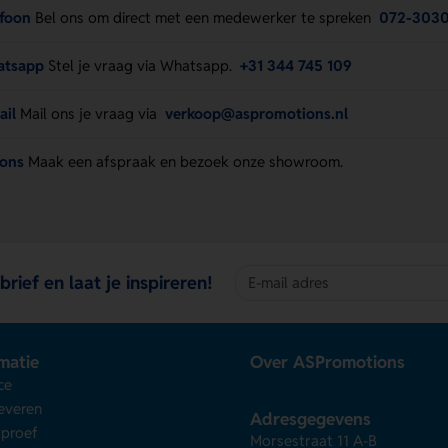
efoon
Bel ons om direct met een medewerker te spreken
072-303
atsapp
Stel je vraag via Whatsapp.
+31 344 745 109
ail
Mail ons je vraag via
verkoop@aspromotions.nl
 ons
Maak een afspraak en bezoek onze showroom.
brief en laat je inspireren!
matie
Over ASPromotions
ce
leveren
Adresgegevens
kproef
Morsestraat 11 A-B