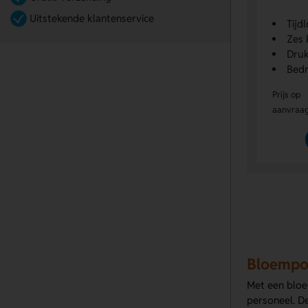
Uitstekende klantenservice
Tijd
Zes 
Druk
Bedr
Prijs op
aanvraa
Bloempot
Met een bloe
personeel. D