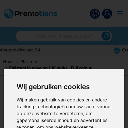
Gratis digitaal ontwerp
Home
Pleisters
Pleisters in envelop | 10 stuks | Full colour
Pleisters in envelop | 10 stuks |
Wij gebruiken cookies
Full colour
Wij maken gebruik van cookies en andere
Artikelnummer:
121384
tracking-technologieën om uw surfervaring
op onze website te verbeteren, om
gepersonaliseerde inhoud en advertenties
te tonen, om ons websiteverkeer te