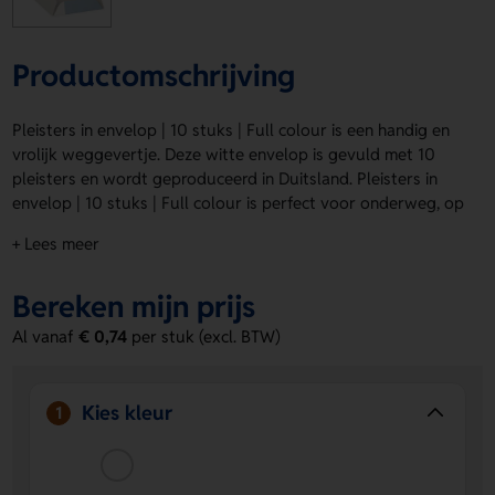
Productomschrijving
Pleisters in envelop | 10 stuks | Full colour is een handig en
vrolijk weggevertje. Deze witte envelop is gevuld met 10
pleisters en wordt geproduceerd in Duitsland. Pleisters in
envelop | 10 stuks | Full colour is perfect voor onderweg, op
kantoor of in je eventtas. Dankzij de drukposities all-over
+ Lees meer
geef je de envelop eenvoudig een logo, naam of eigen
ontwerp. Zo maak je er snel iets eigens van. Bestel of vraag
Bereken mijn prijs
een prijs op.
Al vanaf
€ 0,74
per stuk (excl. BTW)
Voordelen van de Pleisters in envelop |
10 stuks | Full colour
All-over bedrukking mogelijk
Voeg eenvoudig een
Kies kleur
1
logo, naam of eigen ontwerp toe voor een opvallende
look.
Handig gevuld met 10 pleisters
Je hebt meteen een