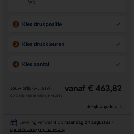
Wit
praktische set bij de hand.
Gemaakt in Duitsland
Je kiest voor een product met
een betrouwbare productie en nette afwerking.
Kies drukpositie
2
Kies drukkleuren
3
Kies aantal
4
vanaf € 463,82
Jouw prijs
(excl. BTW)
op basis van je huidige keuzes
Bekijk prijsdetails
Levering verwacht op
maandag 24 augustus
-
spoedlevering op aanvraag