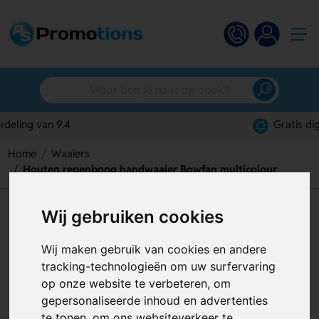
Gratis digitaal ontwerp
Home
Waaiers
Houten regenboog handwaaier Bowfan multicolour
Houten regenboog handwaaier
Wij gebruiken cookies
Bowfan multicolour
Wij maken gebruik van cookies en andere
Artikelnummer:
119051
tracking-technologieën om uw surfervaring
op onze website te verbeteren, om
gepersonaliseerde inhoud en advertenties
te tonen, om ons websiteverkeer te