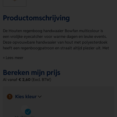
Productomschrijving
De Houten regenboog handwaaier Bowfan multicolour is
een vrolijke eyecatcher voor warme dagen en leuke events.
Deze opvouwbare handwaaier van hout met polyesterdoek
heeft een regenboogpatroon en straalt altijd plezier uit. Met
de Houten regenboog handwaaier Bowfan multicolour kies
+ Lees meer
je voor Veelkleurig en opvallend gemak. Laat jouw logo,
naam of eigen ontwerp drukken op Front a, Front b, Back a
Bereken mijn prijs
of Back b. Bestel of vraag een prijs op.
Al vanaf
€ 2,60
(Excl. BTW)
Voordelen van de Houten regenboog
handwaaier Bowfan multicolour
Kies kleur
Opvallend regenboogdesign
- Het veelkleurige patroon
1
geeft direct een speelse en vrolijke uitstraling.
Ruimte voor jouw ontwerp
- Laat eenvoudig een logo,
naam of eigen ontwerp aanbrengen op Front a, Front b,