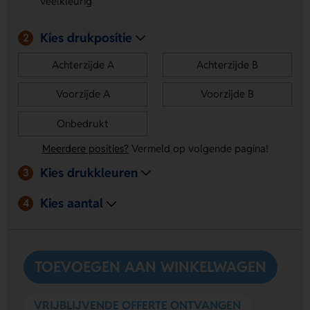
Veelkleurig
Back a of Back b.
Licht en handig opvouwbaar
- Gemaakt van hout met
Kies drukpositie
polyesterdoek en makkelijk mee te nemen in je tas of
2
zak.
Achterzijde A
Achterzijde B
Voorzijde A
Voorzijde B
Onbedrukt
Meerdere posities?
Vermeld op volgende pagina!
Kies drukkleuren
3
Kies aantal
4
TOEVOEGEN AAN WINKELWAGEN
VRIJBLIJVENDE OFFERTE ONTVANGEN