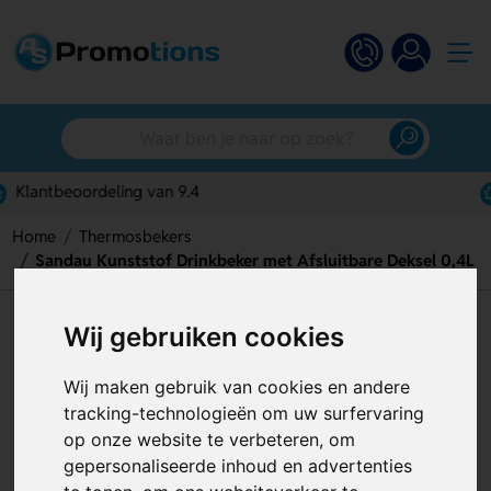
Gratis digitaal ontwerp
Home
Thermosbekers
Sandau Kunststof Drinkbeker met Afsluitbare Deksel 0,4L
Sandau Kunststof Drinkbeker
Wij gebruiken cookies
met Afsluitbare Deksel 0,4L
Wij maken gebruik van cookies en andere
Artikelnummer:
129472
tracking-technologieën om uw surfervaring
op onze website te verbeteren, om
gepersonaliseerde inhoud en advertenties