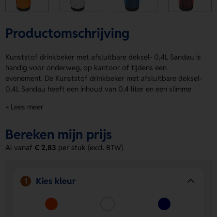
Productomschrijving
Kunststof drinkbeker met afsluitbare deksel- 0,4L Sandau is
handig voor onderweg, op kantoor of tijdens een
evenement. De Kunststof drinkbeker met afsluitbare deksel-
0,4L Sandau heeft een inhoud van 0,4 liter en een slimme
afsluitbare deksel. Laat jouw logo of tekst bedrukken op de
+ Lees meer
drinkbeker. Op product kun je ook een naam of eigen
ontwerp laten aanbrengen. Kies uit Oranje, Wit, Blauw, Rood,
Bereken mijn prijs
Zilver of Groen. Bestel of vraag een prijs op.
Al vanaf
€ 2,83
per stuk (excl. BTW)
Voordelen van de Kunststof drinkbeker
met afsluitbare deksel- 0,4L Sandau
Afsluitbare deksel:
Handig voor onderweg en helpt
Kies kleur
1
knoeien te voorkomen.
Bedrukking op product:
Laat eenvoudig een logo, naam
of eigen ontwerp aanbrengen.