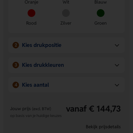
Oranje
Wit
Blauw
Meerdere kleuren beschikbaar:
Kies uit Oranje, Wit,
Blauw, Rood, Zilver en Groen voor een leuke match met
jouw huisstijl.
Rood
Zilver
Groen
Kies drukpositie
2
Kies drukkleuren
3
Kies aantal
4
vanaf € 144,73
Jouw prijs
(excl. BTW)
op basis van je huidige keuzes
Bekijk prijsdetails