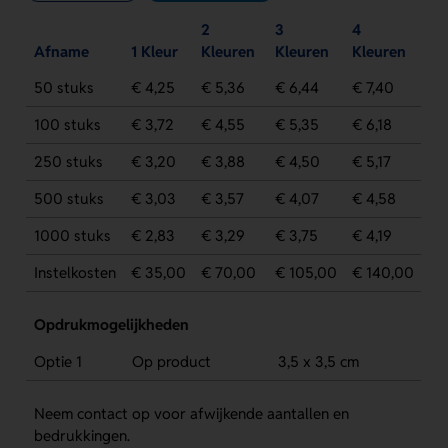
2
3
4
Afname
1 Kleur
Kleuren
Kleuren
Kleuren
50 stuks
€ 4,25
€ 5,36
€ 6,44
€ 7,40
100 stuks
€ 3,72
€ 4,55
€ 5,35
€ 6,18
250 stuks
€ 3,20
€ 3,88
€ 4,50
€ 5,17
500 stuks
€ 3,03
€ 3,57
€ 4,07
€ 4,58
1000 stuks
€ 2,83
€ 3,29
€ 3,75
€ 4,19
Instelkosten
€ 35,00
€ 70,00
€ 105,00
€ 140,00
Opdrukmogelijkheden
Optie 1
Op product
3,5 x 3,5 cm
Neem contact op voor afwijkende aantallen en
bedrukkingen.