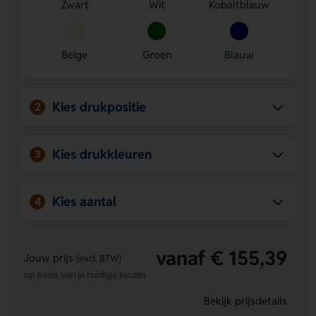
Zwart
Wit
Kobaltblauw
huisstijl in Zwart, Wit, Kobaltblauw, Beige, Groen en
Blauw.
Ruimte voor bedrukking
- Laat een logo, naam of eigen
ontwerp plaatsen op meerdere posities, ook rondom.
Beige
Groen
Blauw
Kies drukpositie
2
Kies drukkleuren
3
Kies aantal
4
vanaf € 155,39
Jouw prijs
(excl. BTW)
op basis van je huidige keuzes
Bekijk prijsdetails