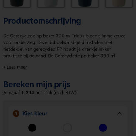
Productomschrijving
De Gerecyclede pp beker 300 ml Tridus is een slimme keuze
voor onderweg. Deze dubbelwandige drinkbeker met
rietdeksel van gerecycled PP houdt je drankje lekker
praktisch bij de hand. De Gerecyclede pp beker 300 ml
Tridus heeft een inhoud van 300 ml en is verkrijgbaar in
+ Lees meer
Zwart, Wit, Kobaltblauw, Beige, Groen en Blauw. Laat je logo,
naam of eigen ontwerp drukken op Voorzijde bovenaan,
Bereken mijn prijs
Voorzijde onderaan, Achterzijde bovenaan, Achterzijde
onderaan of Rondom. Bestel of vraag een prijs op.
Al vanaf
€ 2,14
per stuk (excl. BTW)
Voordelen van de Gerecyclede pp beker
300 ml Tridus
Kies kleur
1
Compact en handig in gebruik
- Met 300 ml neem je
hem makkelijk overal mee naartoe.
Keuze uit meerdere kleuren
- Past goed bij jouw stijl of