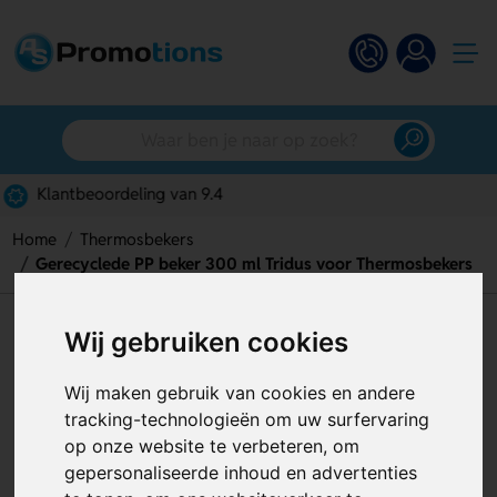
Gratis digitaal ontwerp
Home
Thermosbekers
Gerecyclede PP beker 300 ml Tridus voor Thermosbekers
Gerecyclede PP beker 300 ml
Wij gebruiken cookies
Tridus voor Thermosbekers
Wij maken gebruik van cookies en andere
Artikelnummer:
129468
tracking-technologieën om uw surfervaring
op onze website te verbeteren, om
gepersonaliseerde inhoud en advertenties