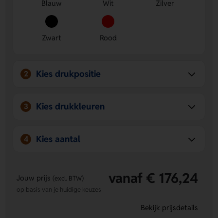
Blauw
Wit
Zilver
Veel personalisatiemogelijkheden
- Laat een logo,
naam of eigen ontwerp plaatsen op Voorzijde,
Achterzijde, All-over of Sleeve.
Stoer en opvallend design
- Het 3D-geometrische
Zwart
Rood
diamantpatroon geeft de beker direct een mooie,
moderne uitstraling.
Kies drukpositie
2
Kies drukkleuren
3
Kies aantal
4
vanaf € 176,24
Jouw prijs
(excl. BTW)
op basis van je huidige keuzes
Bekijk prijsdetails