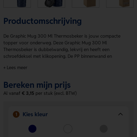
Productomschrijving
De Graphic Mug 300 Ml Thermosbeker is jouw compacte
topper voor onderweg. Deze Graphic Mug 300 Ml
Thermosbeker is dubbelwandig, lekvrij en heeft een
schroefdeksel met klikopening. De PP binnenwand en
slipvaste onderzijde zorgen voor extra gemak. Het
+ Lees meer
opvallende 3D-geometrische diamantpatroon geeft een
stoere look. Verkrijgbaar in Blauw, Wit, Zilver, Zwart en
Bereken mijn prijs
Rood. Laat hem bedrukken op Voorzijde, Achterzijde, All-
over of Sleeve met je logo, naam of eigen ontwerp. Per stuk
Al vanaf
€ 3,15
per stuk (excl. BTW)
in doos. Bestel of vraag een prijs op.
Voordelen van de Graphic Mug 300 Ml
Kies kleur
1
Thermosbeker
Handig voor onderweg
- Dubbelwandig en lekvrij, dus
fijn mee te nemen in je tas.