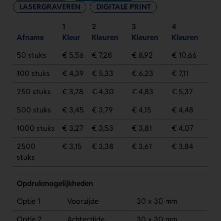
LASERGRAVEREN
DIGITALE PRINT
1
2
3
4
Afname
Kleur
Kleuren
Kleuren
Kleuren
50 stuks
€ 5,56
€ 7,28
€ 8,92
€ 10,66
100 stuks
€ 4,39
€ 5,33
€ 6,23
€ 7,11
250 stuks
€ 3,78
€ 4,30
€ 4,83
€ 5,37
500 stuks
€ 3,45
€ 3,79
€ 4,15
€ 4,48
1000 stuks
€ 3,27
€ 3,53
€ 3,81
€ 4,07
2500
€ 3,15
€ 3,38
€ 3,61
€ 3,84
stuks
Opdrukmogelijkheden
Optie 1
Voorzijde
30 x 30 mm
Optie 2
Achterzijde
30 x 30 mm