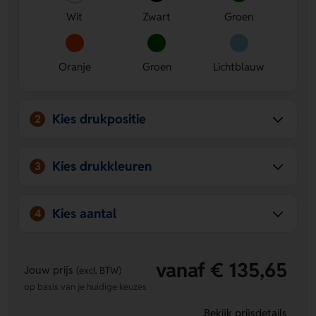
geven.
Wit
Zwart
Groen
Stevig en praktisch
- Met 300 ml inhoud is deze mok
handig voor koffie, thee of chocolademelk.
Oranje
Groen
Lichtblauw
Kies drukpositie
2
Kies drukkleuren
3
Kies aantal
4
vanaf € 135,65
Jouw prijs
(excl. BTW)
op basis van je huidige keuzes
Bekijk prijsdetails