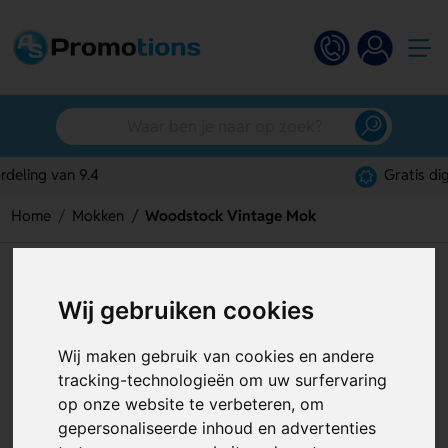
Gratis digitaal ontwerp
Home
Mokken
Woodstock Vintage Mok
Woodstock Vintage Mok
Wij gebruiken cookies
Artikelnummer:
127634
Wij maken gebruik van cookies en andere
tracking-technologieën om uw surfervaring
op onze website te verbeteren, om
gepersonaliseerde inhoud en advertenties