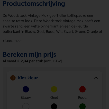
Productomschrijving
De Woodstock Vintage Mok geeft elke koffiepauze een
speelse retro look. Deze Woodstock Vintage Mok heeft een
zwarte rand, een witte binnenkant en een gekleurde
buitenkant in Blauw, Geel, Rood, Wit, Zwart, Groen, Oranje of
Lichtblauw. De mok wordt geleverd in een
+ Lees meer
geschenkverpakking en heeft een inhoud van 300 ml. Ideaal
voor op kantoor of thuis. Je laat er makkelijk een logo, naam
Bereken mijn prijs
of eigen ontwerp op zetten. Bestel of vraag een prijs op.
Al vanaf
€ 2,34
per stuk (excl. BTW)
Voordelen van de Woodstock Vintage
Mok
Ruimte voor jouw ontwerp
- Laat een logo, naam of
Kies kleur
1
eigen ontwerp aanbrengen op Rechtshandig,
Linkshandig, Op product, Roterende zeefdruk aan de
kant tegenover het oor, Tegenover handgreep, Wrap,
Blauw
Geel
Rood
Binnenkant - rechtshandig of Binnenkant - linkshandig.
Leuk om cadeau te geven
- De mok wordt geleverd in
een geschenkverpakking en is meteen klaar om weg te