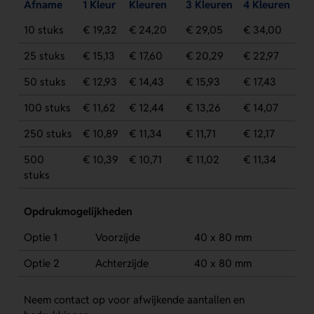
Afname
1 Kleur
Kleuren
3 Kleuren
4 Kleuren
10 stuks
€ 19,32
€ 24,20
€ 29,05
€ 34,00
25 stuks
€ 15,13
€ 17,60
€ 20,29
€ 22,97
50 stuks
€ 12,93
€ 14,43
€ 15,93
€ 17,43
100 stuks
€ 11,62
€ 12,44
€ 13,26
€ 14,07
250 stuks
€ 10,89
€ 11,34
€ 11,71
€ 12,17
500
€ 10,39
€ 10,71
€ 11,02
€ 11,34
stuks
Opdrukmogelijkheden
Optie 1
Voorzijde
40 x 80 mm
Optie 2
Achterzijde
40 x 80 mm
Neem contact op voor afwijkende aantallen en