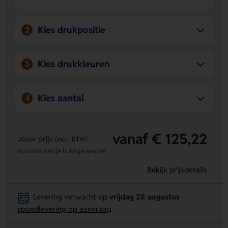
Front high of Rondom.
Strakke uitstraling in zilver
- De roestvrijstalen
afwerking geeft een nette en moderne look.
Kies drukpositie
2
Kies drukkleuren
3
Kies aantal
4
vanaf € 125,22
Jouw prijs
(excl. BTW)
op basis van je huidige keuzes
Bekijk prijsdetails
Levering verwacht op
vrijdag 28 augustus
-
spoedlevering op aanvraag