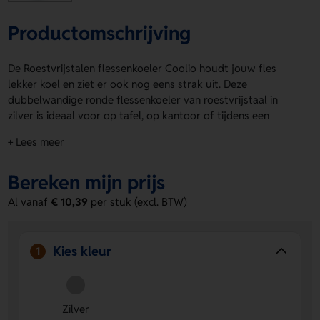
Productomschrijving
De Roestvrijstalen flessenkoeler Coolio houdt jouw fles
lekker koel en ziet er ook nog eens strak uit. Deze
dubbelwandige ronde flessenkoeler van roestvrijstaal in
zilver is ideaal voor op tafel, op kantoor of tijdens een
borrel. Roestvrijstalen flessenkoeler Coolio is te
+ Lees meer
personaliseren op Voorzijde, Achterzijde, Front high en
Rondom. Laat er makkelijk een logo, naam of eigen ontwerp
Bereken mijn prijs
op zetten. Roestvrijstalen flessenkoeler Coolio maakt van
elk moment iets extra’s. Bestel of vraag een prijs op.
Al vanaf
€ 10,39
per stuk (excl. BTW)
Voordelen van de Roestvrijstalen
flessenkoeler Coolio
Kies kleur
1
Houdt flessen langer koel
- Door de dubbelwandige
constructie blijft de inhoud langer op temperatuur.
Ruimte voor personalisatie
- Laat een logo, naam of
Zilver
eigen ontwerp aanbrengen op Voorzijde, Achterzijde,