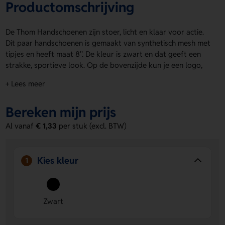
Productomschrijving
De Thom Handschoenen zijn stoer, licht en klaar voor actie.
Dit paar handschoenen is gemaakt van synthetisch mesh met
tipjes en heeft maat 8''. De kleur is zwart en dat geeft een
strakke, sportieve look. Op de bovenzijde kun je een logo,
naam of eigen ontwerp laten aanbrengen. Zo maak je de
+ Lees meer
Thom Handschoenen helemaal van jou. Bestel of vraag een
prijs op.
Bereken mijn prijs
Voordelen van de Thom Handschoenen
Al vanaf
€ 1,33
per stuk (excl. BTW)
Ruimte voor personalisatie
- Laat op de bovenzijde een
logo, naam of eigen ontwerp plaatsen.
Licht en comfortabel
- Het synthetisch mesh zorgt voor
Kies kleur
1
een fijne, soepele pasvorm.
Strakke uitstraling
- De zwarte kleur geeft een
sportieve en professionele look.
Zwart