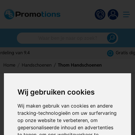
Gratis digitaal ontwerp
Home
Handschoenen
Thom Handschoenen
Thom Handschoenen
Wij gebruiken cookies
Artikelnummer:
124830
Wij maken gebruik van cookies en andere
tracking-technologieën om uw surfervaring
op onze website te verbeteren, om
gepersonaliseerde inhoud en advertenties
te tonen, om ons websiteverkeer te