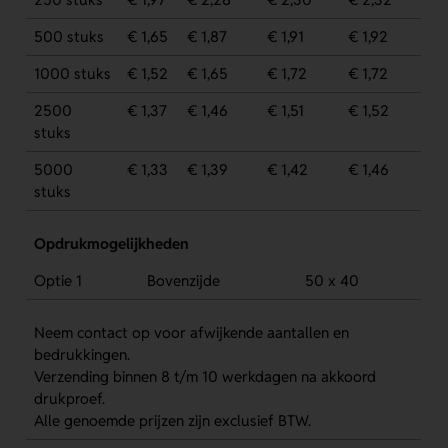
500 stuks
€ 1,65
€ 1,87
€ 1,91
€ 1,92
1000 stuks
€ 1,52
€ 1,65
€ 1,72
€ 1,72
2500
€ 1,37
€ 1,46
€ 1,51
€ 1,52
stuks
5000
€ 1,33
€ 1,39
€ 1,42
€ 1,46
stuks
Opdrukmogelijkheden
Optie 1
Bovenzijde
50 x 40
Neem contact op voor afwijkende aantallen en
bedrukkingen.
Verzending binnen 8 t/m 10 werkdagen na akkoord
drukproef.
Alle genoemde prijzen zijn exclusief BTW.