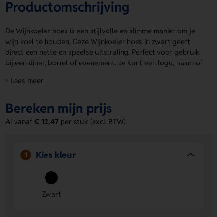
Productomschrijving
De Wijnkoeler hoes is een stijlvolle en slimme manier om je
wijn koel te houden. Deze Wijnkoeler hoes in zwart geeft
direct een nette en speelse uitstraling. Perfect voor gebruik
bij een diner, borrel of evenement. Je kunt een logo, naam of
eigen ontwerp laten aanbrengen op article front, Achterzijde
+ Lees meer
of Voorzijde. Zo maak je de hoes helemaal van jou. Bestel of
vraag een prijs op.
Bereken mijn prijs
Voordelen van de Wijnkoeler hoes
Al vanaf
€ 12,47
per stuk (excl. BTW)
Houdt wijn langer koel
- Zorgt ervoor dat je wijn op de
juiste temperatuur blijft.
Ruimte voor personalisatie
- Laat een logo, naam of
Kies kleur
1
eigen ontwerp plaatsen op article front, Achterzijde of
Voorzijde.
Stijlvolle zwarte uitstraling
- Past mooi bij een chique
tafel, borrel of zakelijk moment.
Zwart