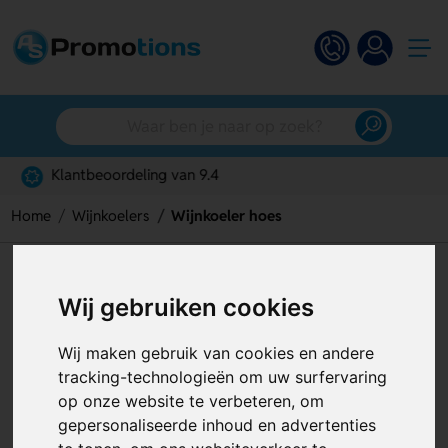
Gratis digitaal ontwerp
Home
Wijnkoelers
Wijnkoeler hoes
Wijnkoeler hoes
Wij gebruiken cookies
Artikelnummer:
129088
Wij maken gebruik van cookies en andere
tracking-technologieën om uw surfervaring
op onze website te verbeteren, om
gepersonaliseerde inhoud en advertenties