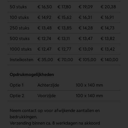
50 stuks
€ 16,50
€ 17,80
€ 19,09
€ 20,38
100 stuks
€ 14,92
€ 15,62
€ 16,31
€ 16,91
250 stuks
€ 13,48
€ 13,85
€ 14,28
€ 14,73
500 stuks
€ 12,74
€ 13,11
€ 13,47
€ 13,82
1000 stuks
€ 12,47
€ 12,77
€ 13,09
€ 13,42
Instelkosten
€ 35,00
€ 70,00
€ 105,00
€ 140,00
Opdrukmogelijkheden
Optie 1
Achterzijde
100 x 140 mm
Optie 2
Voorzijde
100 x 140 mm
Neem contact op voor afwijkende aantallen en
bedrukkingen.
Verzending binnen ca. 8 werkdagen na akkoord