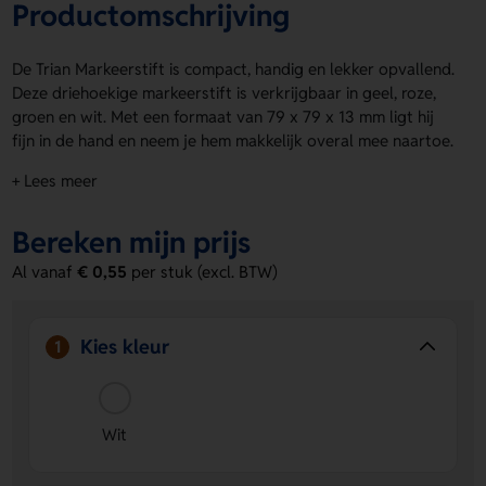
Productomschrijving
De Trian Markeerstift is compact, handig en lekker opvallend.
Deze driehoekige markeerstift is verkrijgbaar in geel, roze,
groen en wit. Met een formaat van 79 x 79 x 13 mm ligt hij
fijn in de hand en neem je hem makkelijk overal mee naartoe.
Laat de Trian Markeerstift bedrukken op de voorzijde of
+ Lees meer
achterzijde met een logo, naam of eigen ontwerp. Bestel of
vraag een prijs op.
Bereken mijn prijs
Voordelen van de Trian Markeerstift
Al vanaf
€ 0,55
per stuk (excl. BTW)
Opvallende kleuren
- Kies uit geel, roze, groen of wit
voor een frisse en speelse look.
Bedrukking mogelijk
- Laat een logo, naam of eigen
Kies kleur
1
ontwerp plaatsen op de voorzijde of achterzijde.
Handig formaat
- Het compacte formaat van 79 x 79 x
13 mm maakt hem makkelijk mee te nemen.
Wit