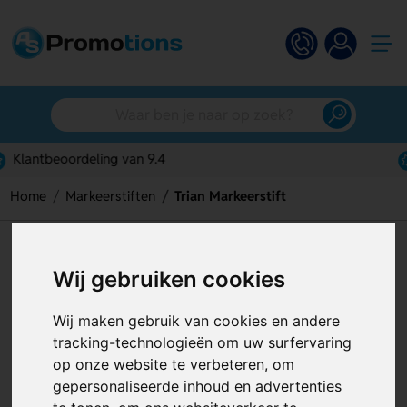
Gratis digitaal ontwerp
Home
Markeerstiften
Trian Markeerstift
Trian Markeerstift
Wij gebruiken cookies
Artikelnummer:
120737
Wij maken gebruik van cookies en andere
tracking-technologieën om uw surfervaring
op onze website te verbeteren, om
gepersonaliseerde inhoud en advertenties