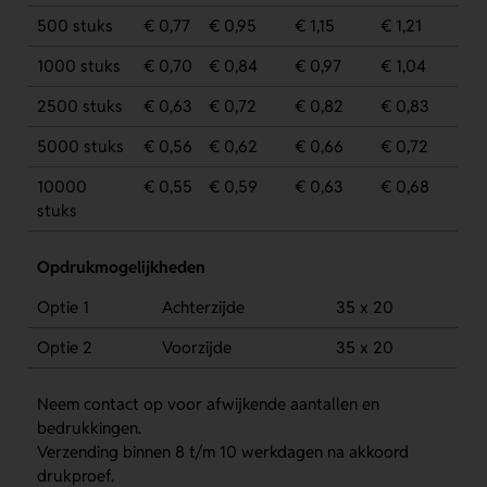
500 stuks
€ 0,77
€ 0,95
€ 1,15
€ 1,21
1000 stuks
€ 0,70
€ 0,84
€ 0,97
€ 1,04
2500 stuks
€ 0,63
€ 0,72
€ 0,82
€ 0,83
5000 stuks
€ 0,56
€ 0,62
€ 0,66
€ 0,72
10000
€ 0,55
€ 0,59
€ 0,63
€ 0,68
stuks
Opdrukmogelijkheden
Optie 1
Achterzijde
35 x 20
Optie 2
Voorzijde
35 x 20
Neem contact op voor afwijkende aantallen en
bedrukkingen.
Verzending binnen 8 t/m 10 werkdagen na akkoord
drukproef.