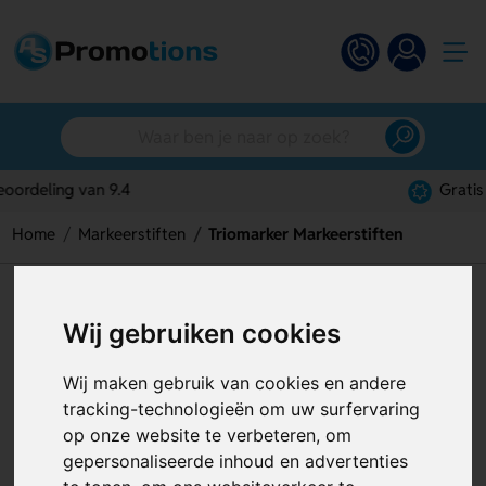
Gratis digitaal ontwerp
Home
Markeerstiften
Triomarker Markeerstiften
Triomarker Markeerstiften
Wij gebruiken cookies
Artikelnummer:
120656
Wij maken gebruik van cookies en andere
tracking-technologieën om uw surfervaring
op onze website te verbeteren, om
gepersonaliseerde inhoud en advertenties