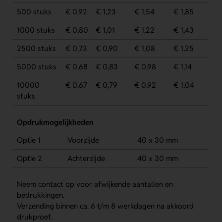
500 stuks
€ 0,92
€ 1,23
€ 1,54
€ 1,85
1000 stuks
€ 0,80
€ 1,01
€ 1,22
€ 1,43
2500 stuks
€ 0,73
€ 0,90
€ 1,08
€ 1,25
5000 stuks
€ 0,68
€ 0,83
€ 0,98
€ 1,14
10000
€ 0,67
€ 0,79
€ 0,92
€ 1,04
stuks
Opdrukmogelijkheden
Optie 1
Voorzijde
40 x 30 mm
Optie 2
Achterzijde
40 x 30 mm
Neem contact op voor afwijkende aantallen en
bedrukkingen.
Verzending binnen ca. 6 t/m 8 werkdagen na akkoord
drukproef.