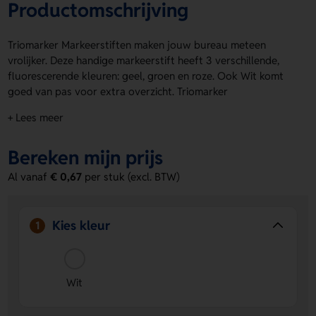
Productomschrijving
Triomarker Markeerstiften maken jouw bureau meteen
vrolijker. Deze handige markeerstift heeft 3 verschillende,
fluorescerende kleuren: geel, groen en roze. Ook Wit komt
goed van pas voor extra overzicht. Triomarker
Markeerstiften zijn leuk om uit te delen of zelf te gebruiken.
+ Lees meer
Laat er een logo, naam of eigen ontwerp op zetten via 1st
side of 2nd side. Bestel of vraag een prijs op.
Bereken mijn prijs
Voordelen van de Triomarker
Al vanaf
€ 0,67
per stuk (excl. BTW)
Markeerstiften
3 opvallende kleuren
Je hebt geel, groen en roze in één
handige marker.
Kies kleur
1
Ruimte voor jouw ontwerp
Laat een logo, naam of
eigen ontwerp aanbrengen op 1st side of 2nd side.
Extra praktisch in gebruik
Door de toevoeging van Wit
Wit
kun je nog slimmer en overzichtelijker werken.