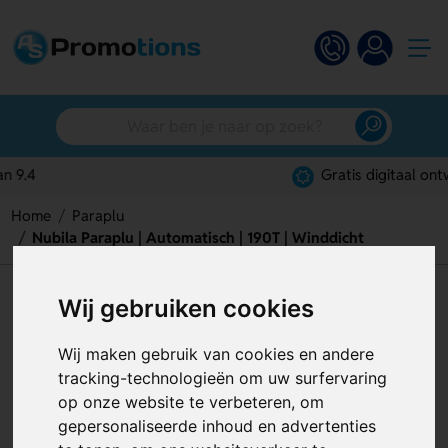
Gratis digitaal ontwerp
Home
Paraplu
Nubila Paraplu | Automatisch | 190T | Winddicht
Nubila Paraplu | Automatisch |
Wij gebruiken cookies
190T | Winddicht
Wij maken gebruik van cookies en andere
Artikelnummer:
128824
tracking-technologieën om uw surfervaring
op onze website te verbeteren, om
gepersonaliseerde inhoud en advertenties