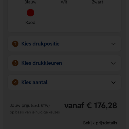
Blauw
Wit
Zwart
handvat.
Handig voor onderweg
- Dankzij het automatische
systeem is de paraplu snel in gebruik en makkelijk mee
te nemen.
Rood
Opvallend relatiegeschenk
- De frisse kleuren Blauw,
Wit, Zwart en Rood maken hem geschikt voor elke
campagne.
Kies drukpositie
2
Kies drukkleuren
3
Kies aantal
4
vanaf € 176,28
Jouw prijs
(excl. BTW)
op basis van je huidige keuzes
Bekijk prijsdetails