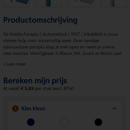
Productomschrijving
De Nubila Paraplu | Automatisch | 190T | Winddicht is jouw
slimme hulp voor wisselvallig weer. Deze handige
opvouwbare paraplu klap je snel open en neem je overal
mee naartoe. Verkrijgbaar in Blauw, Wit, Zwart en Rood. Laat
de Nubila Paraplu | Automatisch | 190T | Winddicht
+ Lees meer
bedrukken en maak van een praktisch item een opvallend
relatiegeschenk. Met drukposities op Segment 1 met
Bereken mijn prijs
sluitband, Segment 2, Segment 3, Segment 4 en het Handvat
geef je hem eenvoudig een logo, naam of eigen ontwerp.
Al vanaf
€ 5,83
per stuk (excl. BTW)
Bestel of vraag een prijs op.
Voordelen van de Nubila Paraplu |
Kies kleur
1
Automatisch | 190T | Winddicht
Veel drukmogelijkheden
- Laat een logo, naam of eigen
ontwerp plaatsen op meerdere segmenten en het