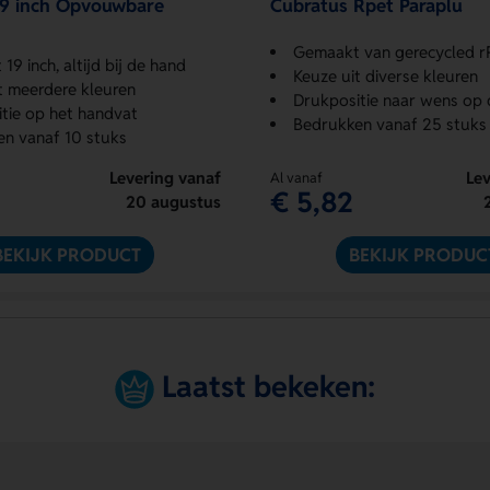
19 inch Opvouwbare
Cubratus Rpet Paraplu
Gemaakt van gerecycled r
9 inch, altijd bij de hand
Keuze uit diverse kleuren
t meerdere kleuren
Drukpositie naar wens op 
tie op het handvat
Bedrukken vanaf 25 stuks
n vanaf 10 stuks
Levering vanaf
Lev
Al vanaf
€ 5,82
20 augustus
BEKIJK PRODUCT
BEKIJK PRODUC
Laatst bekeken: