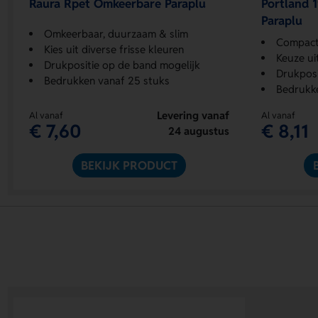
Raura Rpet Omkeerbare Paraplu
Portland 
Paraplu
Omkeerbaar, duurzaam & slim
Compact 1
Kies uit diverse frisse kleuren
Keuze ui
Drukpositie op de band mogelijk
Drukposi
Bedrukken vanaf 25 stuks
Bedrukke
Levering vanaf
Al vanaf
Al vanaf
€ 7,60
€ 8,11
24 augustus
BEKIJK PRODUCT