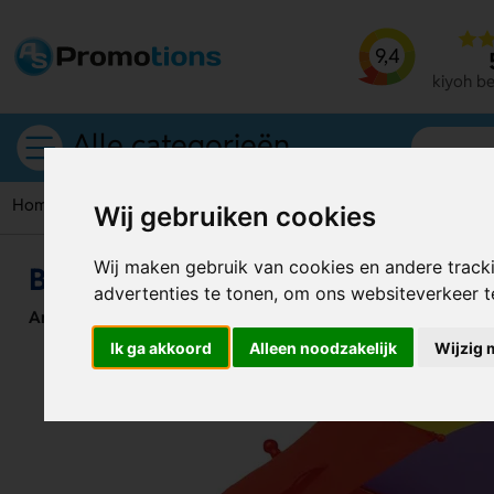
9,4
kiyoh b
Alle categorieën
Home
Paraplu
Bambi Kinderparaplu | Eva Handvat | Bedru
Wij gebruiken cookies
Wij maken gebruik van cookies en andere track
Bambi Kinderparaplu | Eva Handva
advertenties te tonen, om ons websiteverkeer 
Artikelnummer:
128709
Ik ga akkoord
Alleen noodzakelijk
Wijzig 