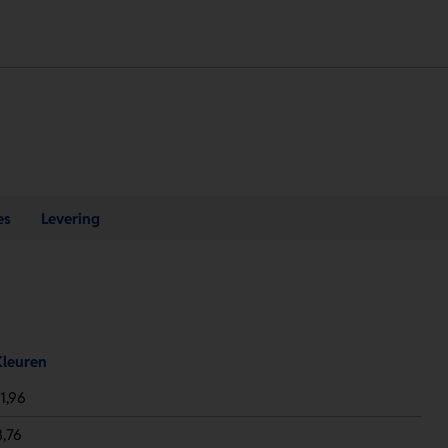
es
Levering
Kleuren
1,96
8,76