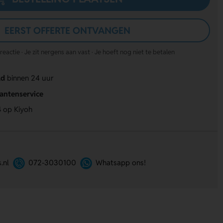
EERST OFFERTE ONTVANGEN
actie · Je zit nergens aan vast · Je hoeft nog niet te betalen
ld
binnen 24 uur
lantenservice
4
op Kiyoh
.nl
072-3030100
Whatsapp ons!