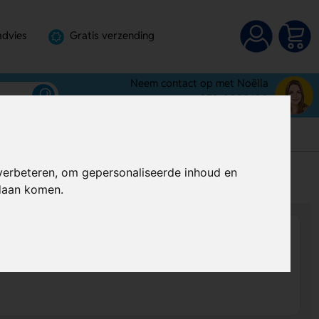
advies
Gratis verzending
Neem contact op met Noëlla
072-3030100
verbeteren, om gepersonaliseerde inhoud en
s
Al vanaf
€ 4,57
per stuk (excl. BTW)
ndaan komen.