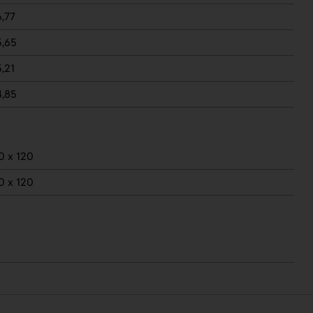
6,77
5,65
5,21
4,85
0 x 120
0 x 120