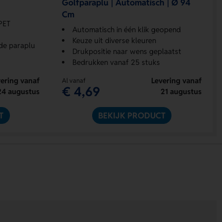
Golfparaplu | Automatisch | Ø 94
Cm
PET
Automatisch in één klik geopend
Keuze uit diverse kleuren
de paraplu
Drukpositie naar wens geplaatst
Bedrukken vanaf 25 stuks
ering vanaf
Levering vanaf
Al vanaf
€ 4,69
24 augustus
21 augustus
T
BEKIJK PRODUCT