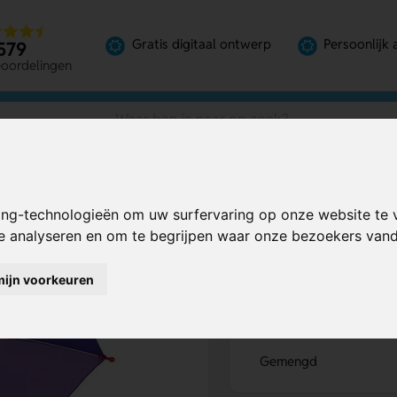
Gratis digitaal ontwerp
Persoonlijk 
579
eoordelingen
kt
ing-technologieën om uw surfervaring op onze website te 
t | Bedrukt
Bereken mijn prij
te analyseren en om te begrijpen waar onze bezoekers va
mijn voorkeuren
Kies kleur
1
Gemengd