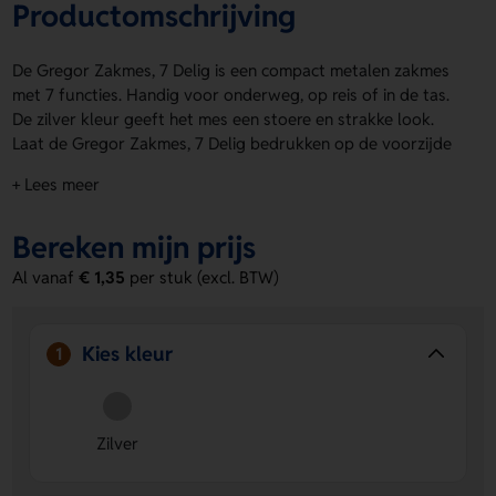
Productomschrijving
De Gregor Zakmes, 7 Delig is een compact metalen zakmes
met 7 functies. Handig voor onderweg, op reis of in de tas.
De zilver kleur geeft het mes een stoere en strakke look.
Laat de Gregor Zakmes, 7 Delig bedrukken op de voorzijde
of achterzijde met een logo, naam of eigen ontwerp. Zo
+ Lees meer
maak je er makkelijk een persoonlijk item van. Bestel of
vraag een prijs op.
Bereken mijn prijs
Voordelen van de Gregor Zakmes, 7
Al vanaf
€ 1,35
per stuk (excl. BTW)
Delig
7 functies in één mes
Handig en compact voor dagelijks
gebruik.
Kies kleur
1
Bedrukking mogelijk op voorzijde en achterzijde
Voeg
een logo, naam of eigen ontwerp toe.
Zilveren metalen afwerking
Geeft een stevige en nette
Zilver
uitstraling.