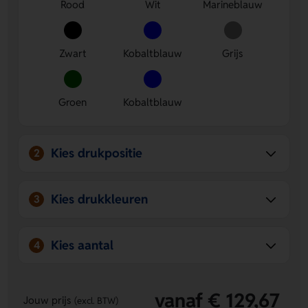
Rood
Wit
Marineblauw
Bedrukking mogelijk op twee segmenten
Laat een
logo, naam of eigen ontwerp plaatsen op Segment 3 of
Segment 1.
Zwart
Kobaltblauw
Grijs
Leuk en praktisch relatiegeschenk
Je geeft een
bruikbaar cadeau dat meteen opvalt op straat.
Groen
Kobaltblauw
Kies drukpositie
2
Kies drukkleuren
3
Kies aantal
4
vanaf € 129,67
Jouw prijs
(excl. BTW)