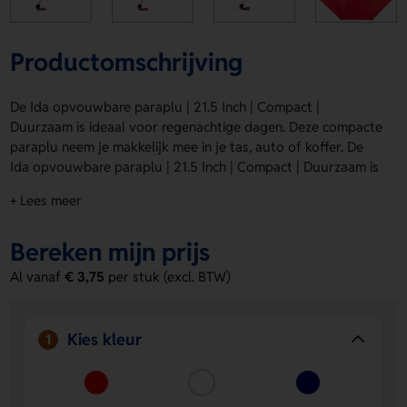
Productomschrijving
De Ida opvouwbare paraplu | 21.5 Inch | Compact |
Duurzaam is ideaal voor regenachtige dagen. Deze compacte
paraplu neem je makkelijk mee in je tas, auto of koffer. De
Ida opvouwbare paraplu | 21.5 Inch | Compact | Duurzaam is
verkrijgbaar in Rood, Wit, Marineblauw, Zwart, Kobaltblauw,
+ Lees meer
Grijs en Groen. Laat hem bedrukken op Segment 3 of
Segment 1 met een logo, naam of eigen ontwerp. Zo maak je
Bereken mijn prijs
van een praktisch item een leuk relatiegeschenk. Bestel of
vraag een prijs op.
Al vanaf
€ 3,75
per stuk (excl. BTW)
Voordelen van de Ida opvouwbare
paraplu | 21.5 Inch | Compact |
Kies kleur
1
Duurzaam
Compact en handig mee te nemen
Dankzij het
opvouwbare formaat past hij makkelijk in je tas of auto.