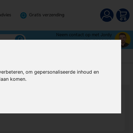
advies
Gratis verzending
Neem contact op met Jordy
072-3030100
verbeteren, om gepersonaliseerde inhoud en
s
Al vanaf
€ 1,07
per stuk (excl. BTW)
ndaan komen.