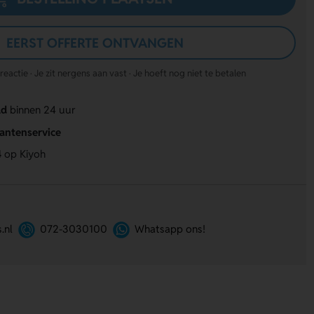
EERST OFFERTE ONTVANGEN
actie · Je zit nergens aan vast · Je hoeft nog niet te betalen
ld
binnen 24 uur
lantenservice
4
op Kiyoh
.nl
072-3030100
Whatsapp ons!