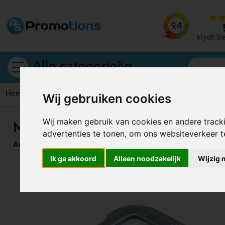
9,4
kiyoh b
Alle categorieën
Home
Multitools
Multifunctionele Tool Toolie
Wij gebruiken cookies
Wij maken gebruik van cookies en andere track
Multifunctionele Tool Toolie
advertenties te tonen, om ons websiteverkeer 
Artikelnummer:
125109
Ik ga akkoord
Alleen noodzakelijk
Wijzig 