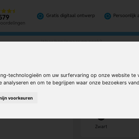
Gratis digitaal ontwerp
Persoonlijk 
579
eoordelingen
ing-technologieën om uw surfervaring op onze website te 
Bereken mijn prij
te analyseren en om te begrijpen waar onze bezoekers va
mijn voorkeuren
Kies kleur
1
Zwart