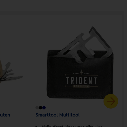
outen
Smarttool Multitool
Altijd direct klaar voor elke klus