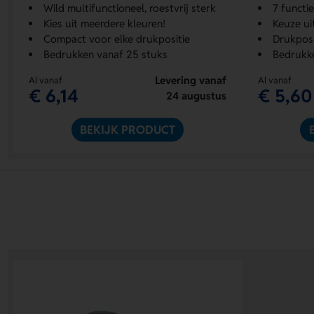
Wild multifunctioneel, roestvrij sterk
7 functi
Kies uit meerdere kleuren!
Keuze ui
Compact voor elke drukpositie
Drukposi
Bedrukken vanaf 25 stuks
Bedrukk
Levering vanaf
Al vanaf
Al vanaf
€ 6,14
€ 5,60
24 augustus
BEKIJK PRODUCT