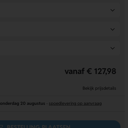
vanaf € 127,98
Bekijk prijsdetails
onderdag 20 augustus
-
spoedlevering op aanvraag
BESTELLING PLAATSEN