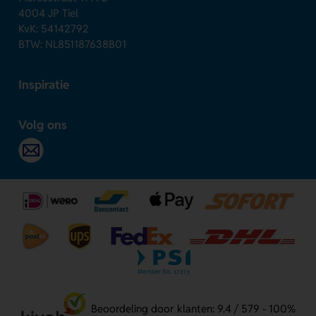
4004 JP Tiel
KvK: 54142792
BTW: NL851187638B01
Inspiratie
Volg ons
Beoordeling door klanten: 9.4 / 579 - 100%