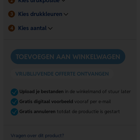
2
het etui en de frisse kleuren Zilver, Zwart en Blauw is
het een praktisch en opvallend item.
Kies drukkleuren
3
Kies aantal
4
TOEVOEGEN AAN WINKELWAGEN
VRIJBLIJVENDE OFFERTE ONTVANGEN
Upload je bestanden
in de winkelmand of stuur later
Gratis digitaal voorbeeld
vooraf per e-mail
Gratis annuleren
totdat de productie is gestart
Vragen over dit product?