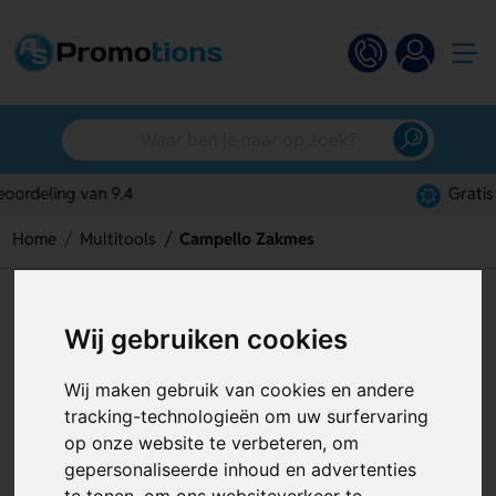
Gratis digitaal ontwerp
Home
Multitools
Campello Zakmes
Campello Zakmes
Wij gebruiken cookies
Artikelnummer:
124996
Wij maken gebruik van cookies en andere
tracking-technologieën om uw surfervaring
op onze website te verbeteren, om
gepersonaliseerde inhoud en advertenties