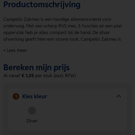
Productomschrijving
Campello Zakmes is een handige allemansvriend voor
onderweg. Met een scherp RVS mes, 5 functies en een plat
oppervlak heb je alles compact bij de hand. De zilver
afwerking geeft hem een stoere look. Campello Zakmes is
ook ideaal om te personaliseren. Laat een logo, naam of
+ Lees meer
eigen ontwerp plaatsen op de rechter kant of linker kant.
Bestel of vraag een prijs op.
Bereken mijn prijs
Voordelen van de Campello Zakmes
Al vanaf
€ 1,35
per stuk (excl. BTW)
Compact en multifunctioneel:
5 functies in één handig
zakmes. Lekker praktisch voor dagelijks gebruik.
Personalisatie mogelijk:
Laat een logo, naam of eigen
Kies kleur
1
ontwerp aanbrengen op de rechter kant of linker kant.
Stevig en stijlvol:
Het RVS mes en de zilver kleur
zorgen voor een sterke en nette uitstraling.
Zilver