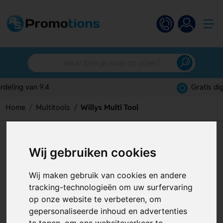
Gratis digitaal ontwerp
Home
Multitools
Willys Multi Tool
Willys Multi Tool
Wij gebruiken cookies
Artikelnummer:
125201
Wij maken gebruik van cookies en andere
tracking-technologieën om uw surfervaring
op onze website te verbeteren, om
gepersonaliseerde inhoud en advertenties