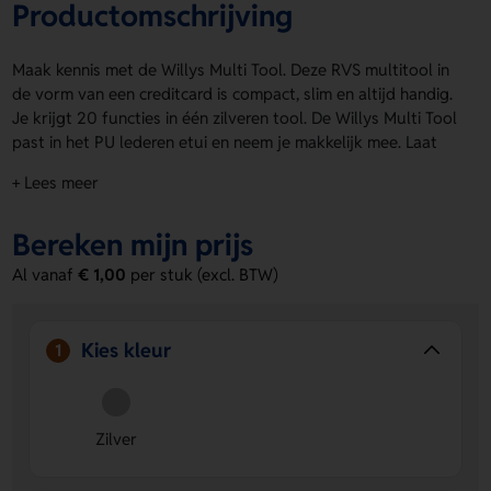
Productomschrijving
Maak kennis met de Willys Multi Tool. Deze RVS multitool in
de vorm van een creditcard is compact, slim en altijd handig.
Je krijgt 20 functies in één zilveren tool. De Willys Multi Tool
past in het PU lederen etui en neem je makkelijk mee. Laat
hem bedrukken met een logo, naam of eigen ontwerp op de
+ Lees meer
Hoes, Voorzijde, Achterzijde, Voorzijde koffer of Achterzijde
koffer. Bestel of vraag een prijs op.
Bereken mijn prijs
Voordelen van de Willys Multi Tool
Al vanaf
€ 1,00
per stuk (excl. BTW)
20 functies in één compact formaat
- Je hebt snel het
juiste hulpmiddel bij de hand, zonder extra gedoe.
Makkelijk te personaliseren
- Laat een logo, naam of
Kies kleur
1
eigen ontwerp plaatsen op de Hoes, Voorzijde,
Achterzijde, Voorzijde koffer of Achterzijde koffer.
Handig om mee te nemen
- De creditcardvorm en het
PU lederen etui maken deze multitool ideaal voor
Zilver
onderweg.