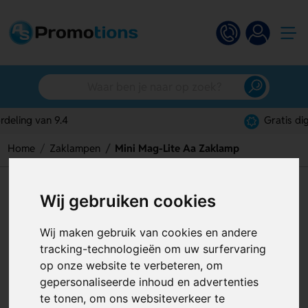
Gratis digitaal ontwerp
Home
Zaklampen
Mini Mag-Lite Aa Zaklamp
Mini Mag-Lite Aa Zaklamp
Wij gebruiken cookies
Artikelnummer:
127035
Wij maken gebruik van cookies en andere
tracking-technologieën om uw surfervaring
op onze website te verbeteren, om
gepersonaliseerde inhoud en advertenties
te tonen, om ons websiteverkeer te