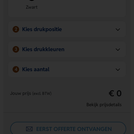
Lange gebruiksduur
- Blijft tot 5¼ uur onafgebroken
Zwart
presteren op 2 batterijen.
Kies drukpositie
2
Kies drukkleuren
3
Kies aantal
4
€ 0
Jouw prijs
(excl. BTW)
Bekijk prijsdetails
EERST OFFERTE ONTVANGEN