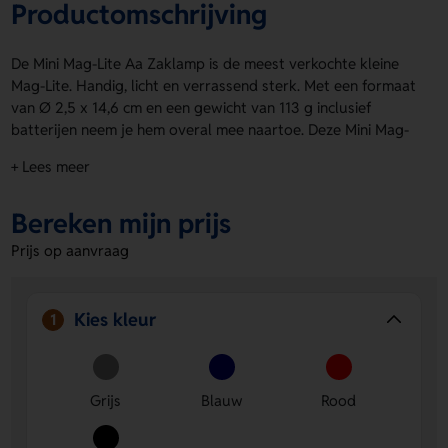
Productomschrijving
De Mini Mag-Lite Aa Zaklamp is de meest verkochte kleine
Mag-Lite. Handig, licht en verrassend sterk. Met een formaat
van Ø 2,5 x 14,6 cm en een gewicht van 113 g inclusief
batterijen neem je hem overal mee naartoe. Deze Mini Mag-
Lite Aa Zaklamp schijnt tot 96 meter ver en geeft 14 lumen
+ Lees meer
licht. In 3 stappen verander je hem eenvoudig in een kaars.
Verkrijgbaar in grijs, blauw, rood en zwart. Op de lamp is
Bereken mijn prijs
ruimte voor een logo, naam of eigen ontwerp. Inclusief
reservelampje en batterijen. Per stuk in cassette. Bestel of
Prijs op aanvraag
vraag een prijs op.
Voordelen van de Mini Mag-Lite Aa
Kies kleur
1
Zaklamp
Compact en licht
- Makkelijk mee te nemen, maar toch
krachtig genoeg voor dagelijks gebruik.
Grijs
Blauw
Rood
Ruimte voor bedrukking
- Laat een logo, naam of eigen
ontwerp aanbrengen op de lamp voor een persoonlijke
touch.